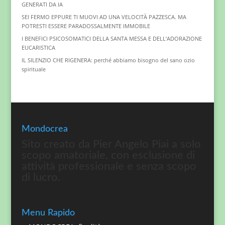
GENERATI DA IA
SEI FERMO EPPURE TI MUOVI AD UNA VELOCITÀ PAZZESCA. MA
POTRESTI ESSERE PARADOSSALMENTE IMMOBILE
I BENEFICI PSICOSOMATICI DELLA SANTA MESSA E DELL’ADORAZIONE
EUCARISTICA
IL SILENZIO CHE RIGENERA: perché abbiamo bisogno del sano ozio
spirituale
Mondocrea
Sito creato da Pier Angelo Piai a solo
scopo amatoriale, con esclusione di
attività professionale e senza scopo
di lucro.
Menu Rapido