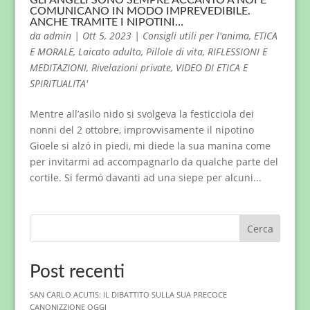
GLI ANGELI SONO SEMPRE ACCANTO A NOI E
COMUNICANO IN MODO IMPREVEDIBILE.
ANCHE TRAMITE I NIPOTINI…
da
admin
|
Ott 5, 2023
|
Consigli utili per l'anima
,
ETICA
E MORALE
,
Laicato adulto
,
Pillole di vita
,
RIFLESSIONI E
MEDITAZIONI
,
Rivelazioni private
,
VIDEO DI ETICA E
SPIRITUALITA'
Mentre all’asilo nido si svolgeva la festicciola dei
nonni del 2 ottobre, improvvisamente il nipotino
Gioele si alzó in piedi, mi diede la sua manina come
per invitarmi ad accompagnarlo da qualche parte del
cortile. Si fermó davanti ad una siepe per alcuni...
Cerca
Post recenti
SAN CARLO ACUTIS: IL DIBATTITO SULLA SUA PRECOCE
CANONIZZIONE OGGI