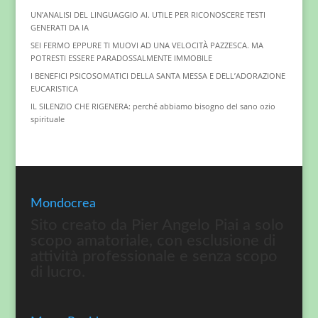
UN’ANALISI DEL LINGUAGGIO AI. UTILE PER RICONOSCERE TESTI
GENERATI DA IA
SEI FERMO EPPURE TI MUOVI AD UNA VELOCITÀ PAZZESCA. MA
POTRESTI ESSERE PARADOSSALMENTE IMMOBILE
I BENEFICI PSICOSOMATICI DELLA SANTA MESSA E DELL’ADORAZIONE
EUCARISTICA
IL SILENZIO CHE RIGENERA: perché abbiamo bisogno del sano ozio
spirituale
Mondocrea
Sito creato da Pier Angelo Piai a solo
scopo amatoriale, con esclusione di
attività professionale e senza scopo
di lucro.