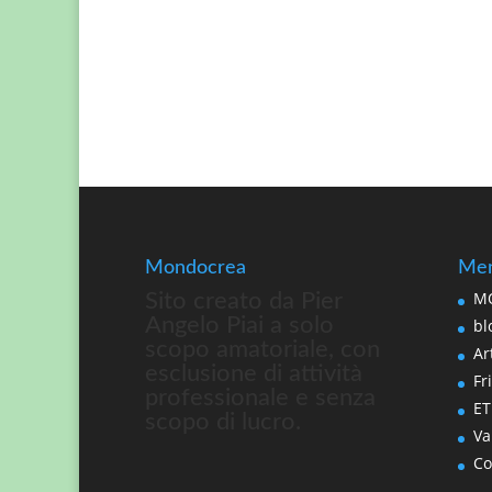
Mondocrea
Men
MO
Sito creato da Pier
Angelo Piai a solo
bl
scopo amatoriale, con
Art
esclusione di attività
Fri
professionale e senza
ET
scopo di lucro.
Va
Co