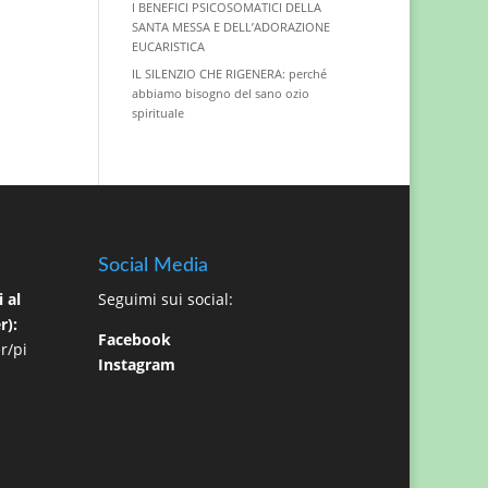
I BENEFICI PSICOSOMATICI DELLA
SANTA MESSA E DELL’ADORAZIONE
EUCARISTICA
IL SILENZIO CHE RIGENERA: perché
abbiamo bisogno del sano ozio
spirituale
Social Media
 al
Seguimi sui social:
r):
Facebook
r/pi
Instagram