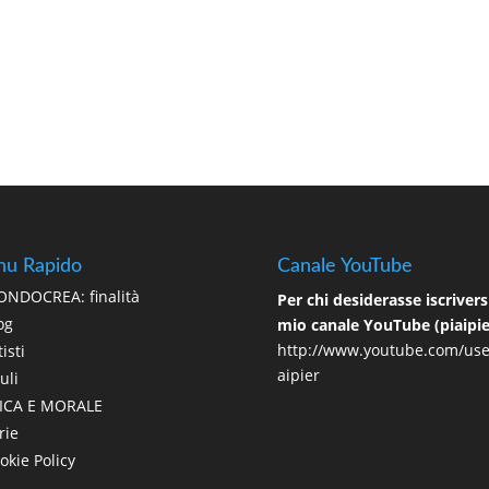
u Rapido
Canale YouTube
NDOCREA: finalità
Per chi desiderasse iscriversi
og
mio canale YouTube (piaipie
http://www.youtube.com/use
isti
aipier
uli
ICA E MORALE
rie
okie Policy