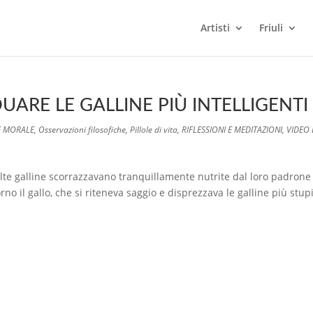
Artisti
Friuli
DUARE LE GALLINE PIÙ INTELLIGENTI
E MORALE
,
Osservazioni filosofiche
,
Pillole di vita
,
RIFLESSIONI E MEDITAZIONI
,
VIDEO 
lte galline scorrazzavano tranquillamente nutrite dal loro padrone
o il gallo, che si riteneva saggio e disprezzava le galline più stup