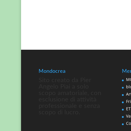
Mondocrea
Men
MO
Sito creato da Pier
Angelo Piai a solo
bl
scopo amatoriale, con
Art
esclusione di attività
Fri
professionale e senza
ET
scopo di lucro.
Va
Co