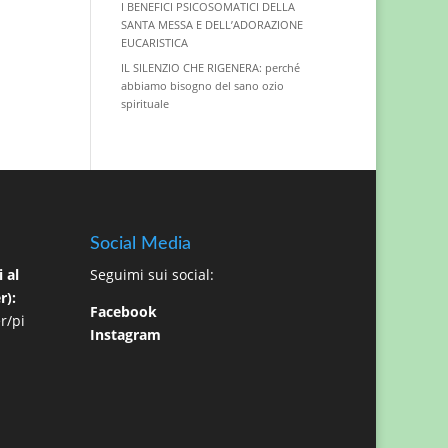
I BENEFICI PSICOSOMATICI DELLA
SANTA MESSA E DELL’ADORAZIONE
EUCARISTICA
IL SILENZIO CHE RIGENERA: perché
abbiamo bisogno del sano ozio
spirituale
Social Media
 al
Seguimi sui social:
r):
Facebook
r/pi
Instagram