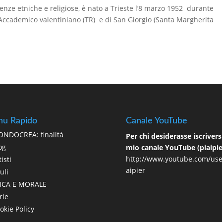
ze etniche e religiose, è nato a Trieste l’8 marzo 1952 durante
o. Accademico valentiniano (TR) e di San Giorgio (Santa Margherita
u Rapido
Canale YouTube
NDOCREA: finalità
Per chi desiderasse iscriversi
og
mio canale YouTube (piaipie
http://www.youtube.com/use
isti
aipier
uli
ICA E MORALE
rie
okie Policy