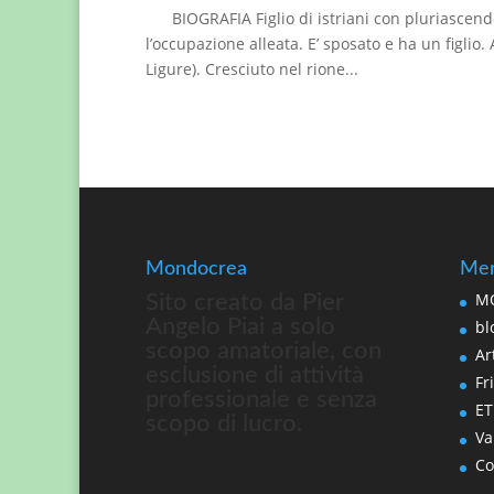
BIOGRAFIA Figlio di istriani con pluriascenden
l’occupazione alleata. E’ sposato e ha un figli
Ligure). Cresciuto nel rione...
Mondocrea
Men
MO
Sito creato da Pier
Angelo Piai a solo
bl
scopo amatoriale, con
Art
esclusione di attività
Fri
professionale e senza
ET
scopo di lucro.
Va
Co