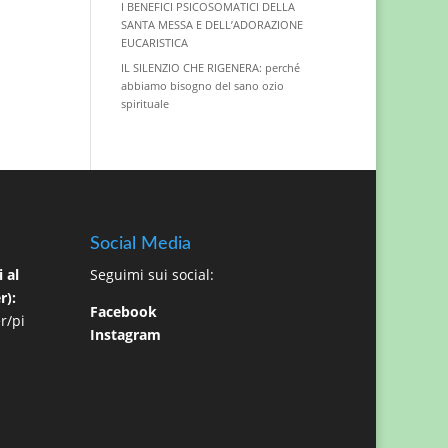
I BENEFICI PSICOSOMATICI DELLA
SANTA MESSA E DELL’ADORAZIONE
EUCARISTICA
IL SILENZIO CHE RIGENERA: perché
abbiamo bisogno del sano ozio
spirituale
Social Media
 al
Seguimi sui social:
r):
Facebook
r/pi
Instagram