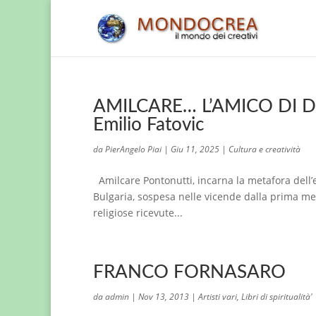
AMILCARE… L’AMICO DI DIO 
Emilio Fatovic
da
PierAngelo Piai
|
Giu 11, 2025
|
Cultura e creatività
Amilcare Pontonutti, incarna la metafora dell’
Bulgaria, sospesa nelle vicende dalla prima metà
religiose ricevute...
FRANCO FORNASARO
da
admin
|
Nov 13, 2013
|
Artisti vari
,
Libri di spiritualità'