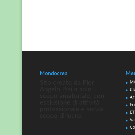
Mondocrea
Men
MO
Sito creato da Pier
Angelo Piai a solo
bl
scopo amatoriale, con
Art
esclusione di attività
Fri
professionale e senza
ET
scopo di lucro.
Va
Co