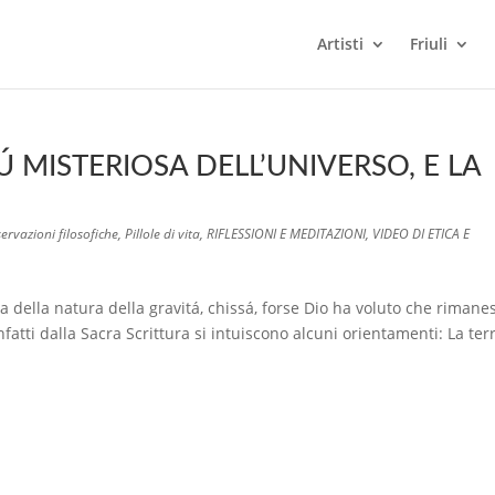
Artisti
Friuli
Ú MISTERIOSA DELL’UNIVERSO, E LA
ervazioni filosofiche
,
Pillole di vita
,
RIFLESSIONI E MEDITAZIONI
,
VIDEO DI ETICA E
della natura della gravitá, chissá, forse Dio ha voluto che rimane
fatti dalla Sacra Scrittura si intuiscono alcuni orientamenti: La ter