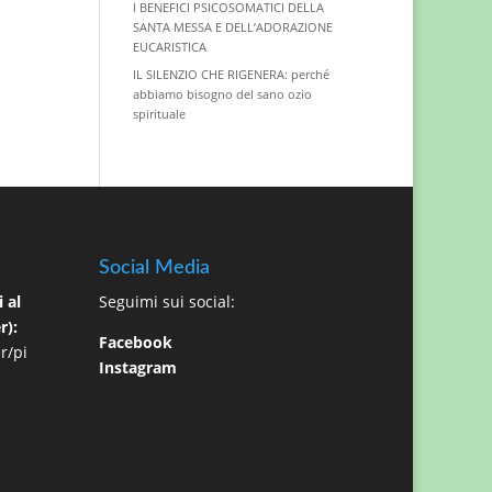
I BENEFICI PSICOSOMATICI DELLA
SANTA MESSA E DELL’ADORAZIONE
EUCARISTICA
IL SILENZIO CHE RIGENERA: perché
abbiamo bisogno del sano ozio
spirituale
Social Media
 al
Seguimi sui social:
r):
Facebook
r/pi
Instagram