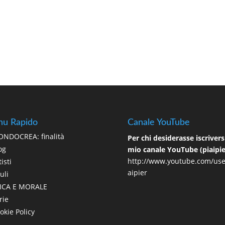
u Rapido
Canale YouTube
NDOCREA: finalità
Per chi desiderasse iscriversi
og
mio canale YouTube (piaipie
http://www.youtube.com/use
isti
aipier
uli
ICA E MORALE
rie
okie Policy