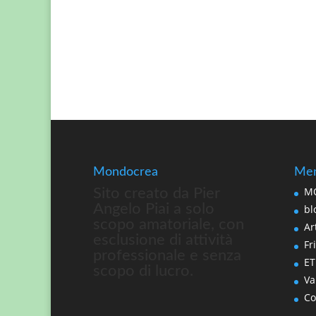
Mondocrea
Men
MO
Sito creato da Pier
Angelo Piai a solo
bl
scopo amatoriale, con
Art
esclusione di attività
Fri
professionale e senza
ET
scopo di lucro.
Va
Co