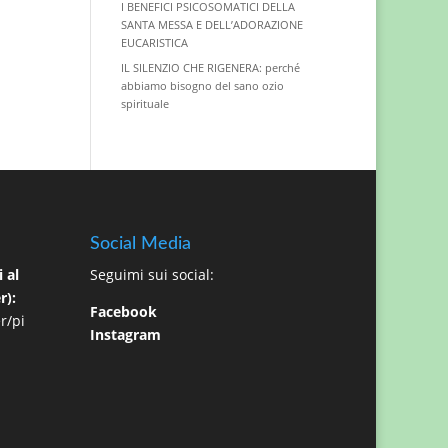
I BENEFICI PSICOSOMATICI DELLA
SANTA MESSA E DELL’ADORAZIONE
EUCARISTICA
IL SILENZIO CHE RIGENERA: perché
abbiamo bisogno del sano ozio
spirituale
Social Media
 al
Seguimi sui social:
r):
Facebook
r/pi
Instagram