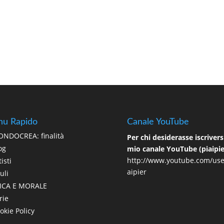
u Rapido
Canale YouTube
NDOCREA: finalità
Per chi desiderasse iscriversi
og
mio canale YouTube (piaipie
http://www.youtube.com/use
isti
aipier
uli
ICA E MORALE
rie
okie Policy