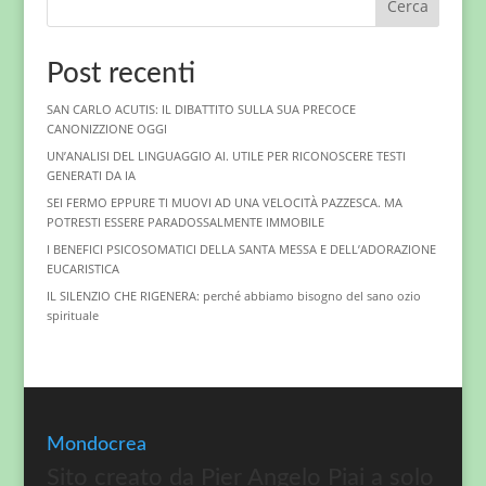
Cerca
Post recenti
SAN CARLO ACUTIS: IL DIBATTITO SULLA SUA PRECOCE
CANONIZZIONE OGGI
UN’ANALISI DEL LINGUAGGIO AI. UTILE PER RICONOSCERE TESTI
GENERATI DA IA
SEI FERMO EPPURE TI MUOVI AD UNA VELOCITÀ PAZZESCA. MA
POTRESTI ESSERE PARADOSSALMENTE IMMOBILE
I BENEFICI PSICOSOMATICI DELLA SANTA MESSA E DELL’ADORAZIONE
EUCARISTICA
IL SILENZIO CHE RIGENERA: perché abbiamo bisogno del sano ozio
spirituale
Mondocrea
Sito creato da Pier Angelo Piai a solo