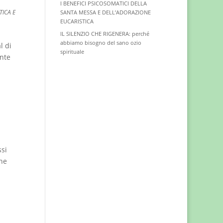
I BENEFICI PSICOSOMATICI DELLA
TICA E
SANTA MESSA E DELL’ADORAZIONE
EUCARISTICA
IL SILENZIO CHE RIGENERA: perché
abbiamo bisogno del sano ozio
l di
spirituale
ente
ssi
he