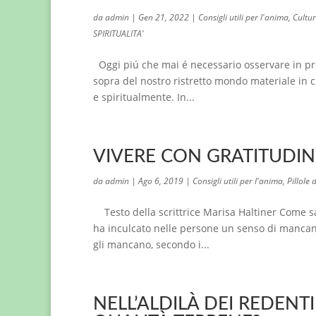
da
admin
|
Gen 21, 2022
|
Consigli utili per l'anima
,
Cultur
SPIRITUALITA'
Oggi piú che mai é necessario osservare in prof
sopra del nostro ristretto mondo materiale in 
e spiritualmente. In...
VIVERE CON GRATITUDINE (
da
admin
|
Ago 6, 2019
|
Consigli utili per l'anima
,
Pillole d
Testo della scrittrice Marisa Haltiner Come sa
ha inculcato nelle persone un senso di mancan
gli mancano, secondo i...
NELL’ALDILÀ DEI REDEN