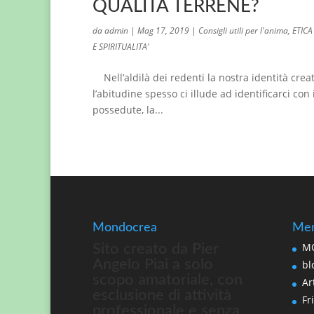
QUALITÀ TERRENE?
da
admin
|
Mag 17, 2019
|
Consigli utili per l'anima
,
ETICA
E SPIRITUALITA'
Nell’aldilà dei redenti la nostra identità cre
l’abitudine spesso ci illude ad identificarci con 
possedute, la...
Mondocrea
Men
MO
Sito creato da Pier
Angelo Piai a solo
bl
scopo amatoriale, con
Art
esclusione di attività
Fri
professionale e senza