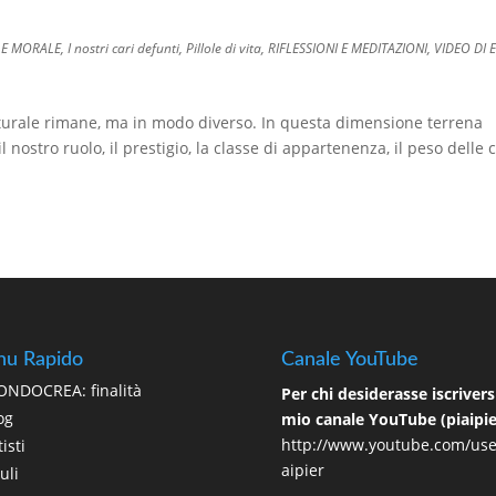
 E MORALE
,
I nostri cari defunti
,
Pillole di vita
,
RIFLESSIONI E MEDITAZIONI
,
VIDEO DI 
aturale rimane, ma in modo diverso. In questa dimensione terrena
il nostro ruolo, il prestigio, la classe di appartenenza, il peso delle 
u Rapido
Canale YouTube
NDOCREA: finalità
Per chi desiderasse iscriversi
og
mio canale YouTube (piaipie
http://www.youtube.com/use
isti
aipier
uli