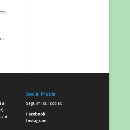
ETICA
cose
Social Media
 al
Seguimi sui social:
r):
Facebook
r/pi
Instagram