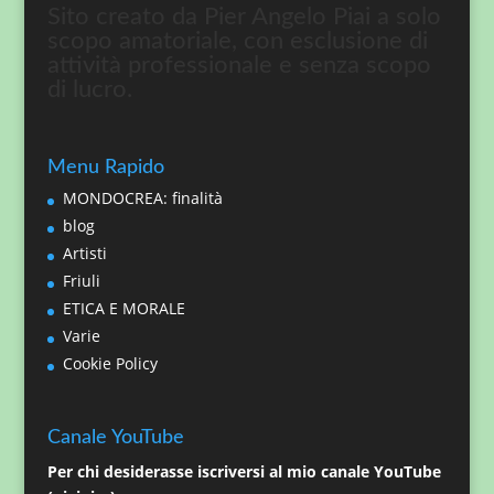
Sito creato da Pier Angelo Piai a solo
scopo amatoriale, con esclusione di
attività professionale e senza scopo
di lucro.
Menu Rapido
MONDOCREA: finalità
blog
Artisti
Friuli
ETICA E MORALE
Varie
Cookie Policy
Canale YouTube
Per chi desiderasse iscriversi al mio canale YouTube