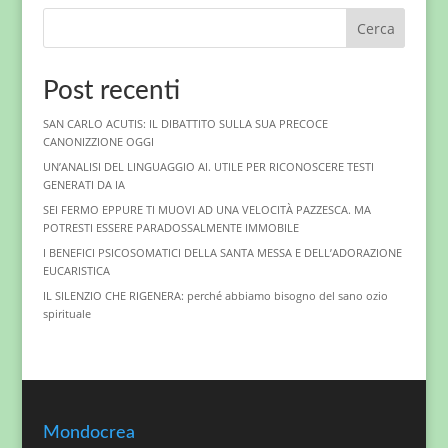
Cerca
Post recenti
SAN CARLO ACUTIS: IL DIBATTITO SULLA SUA PRECOCE
CANONIZZIONE OGGI
UN’ANALISI DEL LINGUAGGIO AI. UTILE PER RICONOSCERE TESTI
GENERATI DA IA
SEI FERMO EPPURE TI MUOVI AD UNA VELOCITÀ PAZZESCA. MA
POTRESTI ESSERE PARADOSSALMENTE IMMOBILE
I BENEFICI PSICOSOMATICI DELLA SANTA MESSA E DELL’ADORAZIONE
EUCARISTICA
IL SILENZIO CHE RIGENERA: perché abbiamo bisogno del sano ozio
spirituale
Mondocrea