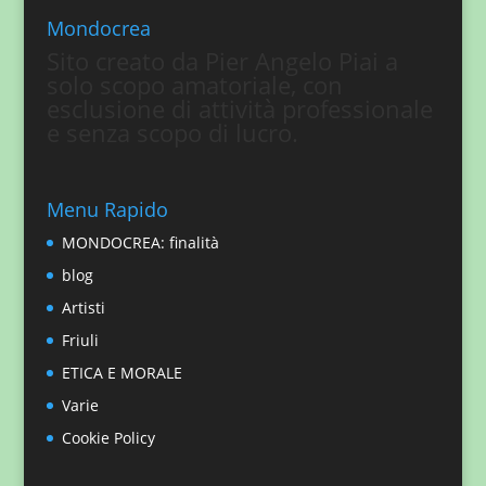
Mondocrea
Sito creato da Pier Angelo Piai a
solo scopo amatoriale, con
esclusione di attività professionale
e senza scopo di lucro.
Menu Rapido
MONDOCREA: finalità
blog
Artisti
Friuli
ETICA E MORALE
Varie
Cookie Policy