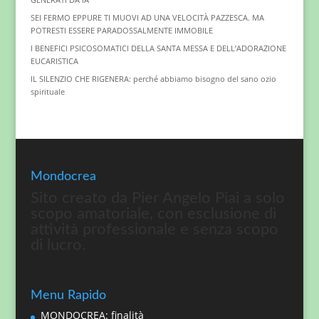
SEI FERMO EPPURE TI MUOVI AD UNA VELOCITÀ PAZZESCA. MA
POTRESTI ESSERE PARADOSSALMENTE IMMOBILE
I BENEFICI PSICOSOMATICI DELLA SANTA MESSA E DELL’ADORAZIONE
EUCARISTICA
IL SILENZIO CHE RIGENERA: perché abbiamo bisogno del sano ozio
spirituale
Mondocrea
Sito creato da Pier Angelo Piai a solo
scopo amatoriale, con esclusione di
attività professionale e senza scopo
di lucro.
Menu Rapido
MONDOCREA: finalità