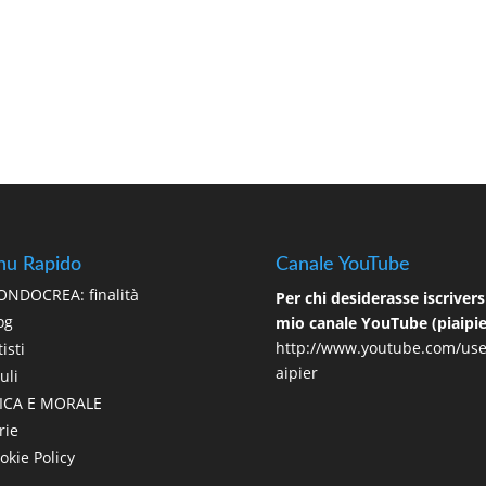
u Rapido
Canale YouTube
NDOCREA: finalità
Per chi desiderasse iscriversi
og
mio canale YouTube (piaipie
http://www.youtube.com/use
isti
aipier
uli
ICA E MORALE
rie
okie Policy