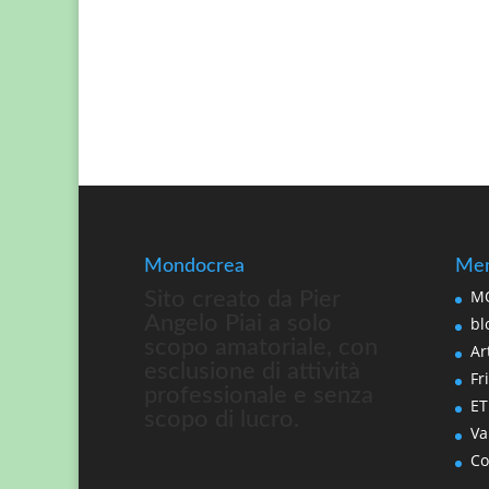
Mondocrea
Men
MO
Sito creato da Pier
Angelo Piai a solo
bl
scopo amatoriale, con
Art
esclusione di attività
Fri
professionale e senza
ET
scopo di lucro.
Va
Co