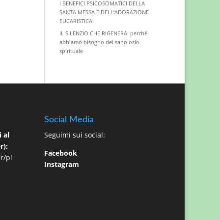
I BENEFICI PSICOSOMATICI DELLA
SANTA MESSA E DELL’ADORAZIONE
EUCARISTICA
IL SILENZIO CHE RIGENERA: perché
abbiamo bisogno del sano ozio
spirituale
Social Media
 al
Seguimi sui social:
r):
Facebook
r/pi
Instagram