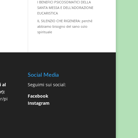
I BENEFICI PSICOSOMATICI DELLA
SANTA MESSA E DELL’ADORAZIONE
EUCARISTICA
IL SILENZIO CHE RIGENERA: perché
abbiamo bisogno del sano ozio
spirituale
Social Media
 al
Seguimi sui social:
r):
Facebook
r/pi
Instagram