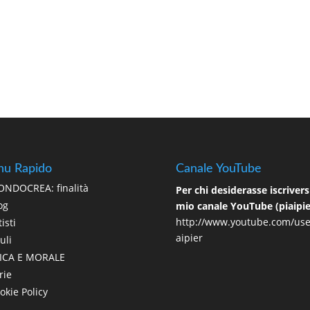
u Rapido
Canale YouTube
NDOCREA: finalità
Per chi desiderasse iscriversi
og
mio canale YouTube (piaipie
http://www.youtube.com/use
isti
aipier
uli
ICA E MORALE
rie
okie Policy