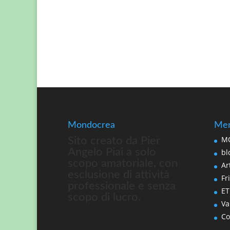
Mondocrea
Men
MO
Sito creato da Pier
Angelo Piai a solo
bl
scopo amatoriale, con
Art
esclusione di attività
Fri
professionale e senza
ET
scopo di lucro.
Va
Co