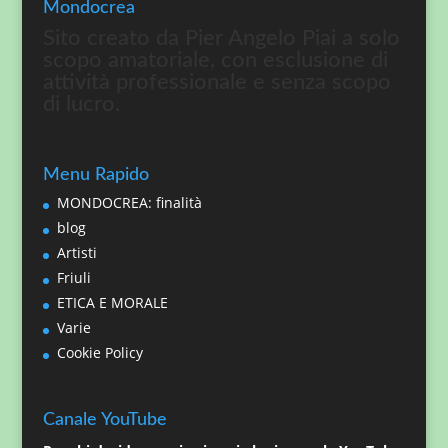
Mondocrea
Sito creato da Pier Angelo Piai a solo
scopo amatoriale, con esclusione di
attività professionale e senza scopo
di lucro.
Menu Rapido
MONDOCREA: finalità
blog
Artisti
Friuli
ETICA E MORALE
Varie
Cookie Policy
Canale YouTube