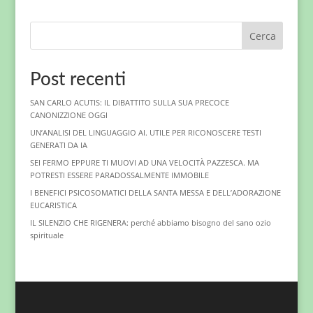
Cerca
Post recenti
SAN CARLO ACUTIS: IL DIBATTITO SULLA SUA PRECOCE
CANONIZZIONE OGGI
UN’ANALISI DEL LINGUAGGIO AI. UTILE PER RICONOSCERE TESTI
GENERATI DA IA
SEI FERMO EPPURE TI MUOVI AD UNA VELOCITÀ PAZZESCA. MA
POTRESTI ESSERE PARADOSSALMENTE IMMOBILE
I BENEFICI PSICOSOMATICI DELLA SANTA MESSA E DELL’ADORAZIONE
EUCARISTICA
IL SILENZIO CHE RIGENERA: perché abbiamo bisogno del sano ozio
spirituale