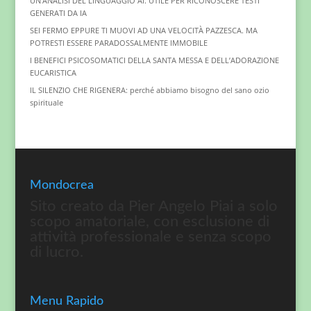
UN’ANALISI DEL LINGUAGGIO AI. UTILE PER RICONOSCERE TESTI
GENERATI DA IA
SEI FERMO EPPURE TI MUOVI AD UNA VELOCITÀ PAZZESCA. MA
POTRESTI ESSERE PARADOSSALMENTE IMMOBILE
I BENEFICI PSICOSOMATICI DELLA SANTA MESSA E DELL’ADORAZIONE
EUCARISTICA
IL SILENZIO CHE RIGENERA: perché abbiamo bisogno del sano ozio
spirituale
Mondocrea
Sito creato da Pier Angelo Piai a solo
scopo amatoriale, con esclusione di
attività professionale e senza scopo
di lucro.
Menu Rapido