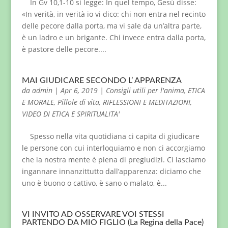
In Gv 10,1-10 si legge: In quel tempo, Gesù disse:
«In verità, in verità io vi dico: chi non entra nel recinto
delle pecore dalla porta, ma vi sale da un’altra parte,
è un ladro e un brigante. Chi invece entra dalla porta,
è pastore delle pecore....
MAI GIUDICARE SECONDO L’ APPARENZA
da
admin
|
Apr 6, 2019
|
Consigli utili per l'anima
,
ETICA
E MORALE
,
Pillole di vita
,
RIFLESSIONI E MEDITAZIONI
,
VIDEO DI ETICA E SPIRITUALITA'
Spesso nella vita quotidiana ci capita di giudicare
le persone con cui interloquiamo e non ci accorgiamo
che la nostra mente è piena di pregiudizi. Ci lasciamo
ingannare innanzittutto dall’apparenza: diciamo che
uno è buono o cattivo, è sano o malato, è...
VI INVITO AD OSSERVARE VOI STESSI
PARTENDO DA MIO FIGLIO (La Regina della Pace)