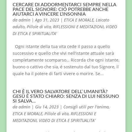
CERCARE DI ADDORMENTARCI SEMPRE NELLA
PACE DEL SIGNORE: CIÓ POTREBBE ANCHE
AIUTARCI A VINCERE L’INSONNIA
da
admin
|
Ago 31, 2023
|
ETICA E MORALE
,
Laicato
adulto
,
Pillole di vita
,
RIFLESSIONI E MEDITAZIONI
,
VIDEO
DI ETICA E SPIRITUALITA'
Ogni istante della tua vita cede il passo a quello
successivo e quello che vivi nell’istante attuale sarà
completamente scomparso… Ricorda che ogni istante,
buono o cattivo che sia, é sostenuto dal tuo Signore, il
quale ha il potere di farti vivere o morire. Se...
CHI È IL VERO SALVATORE DELL’ UMANITÀ?
GESÙ È STATO CHIARO: SENZA DI LUI NESSUNO
SI SALVA…
da
admin
|
Giu 14, 2023
|
Consigli utili per l'anima
,
ETICA E MORALE
,
Pillole di vita
,
RIFLESSIONI E
MEDITAZIONI
,
VIDEO DI ETICA E SPIRITUALITA'