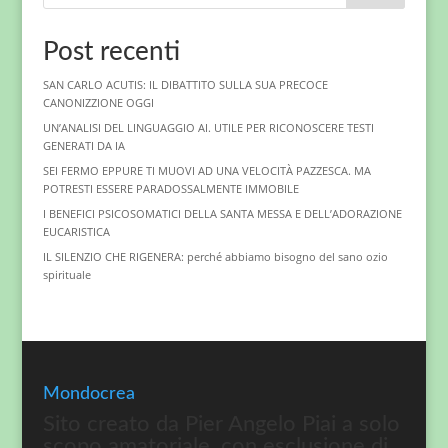
Post recenti
SAN CARLO ACUTIS: IL DIBATTITO SULLA SUA PRECOCE
CANONIZZIONE OGGI
UN’ANALISI DEL LINGUAGGIO AI. UTILE PER RICONOSCERE TESTI
GENERATI DA IA
SEI FERMO EPPURE TI MUOVI AD UNA VELOCITÀ PAZZESCA. MA
POTRESTI ESSERE PARADOSSALMENTE IMMOBILE
I BENEFICI PSICOSOMATICI DELLA SANTA MESSA E DELL’ADORAZIONE
EUCARISTICA
IL SILENZIO CHE RIGENERA: perché abbiamo bisogno del sano ozio
spirituale
Mondocrea
Sito creato da Pier Angelo Piai a solo
scopo amatoriale, con esclusione di