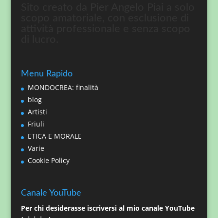
Sito creato da Pier Angelo Piai a solo
scopo amatoriale, con esclusione di
attività professionale e senza scopo
di lucro.
Menu Rapido
MONDOCREA: finalità
blog
Artisti
Friuli
ETICA E MORALE
Varie
Cookie Policy
Canale YouTube
Per chi desiderasse iscriversi al mio canale YouTube