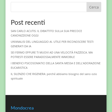
Cerca
Post recenti
SAN CARLO ACUTIS: IL DIBATTITO SULLA SUA PRECOCE
CANONIZZIONE OGGI
UN’ANALISI DEL LINGUAGGIO AI. UTILE PER RICONOSCERE TESTI
GENERATI DA IA
SEI FERMO EPPURE TI MUOVI AD UNA VELOCITÀ PAZZESCA. MA
POTRESTI ESSERE PARADOSSALMENTE IMMOBILE
I BENEFICI PSICOSOMATICI DELLA SANTA MESSA E DELL’ADORAZIONE
EUCARISTICA
IL SILENZIO CHE RIGENERA: perché abbiamo bisogno del sano ozio
spirituale
Mondocrea