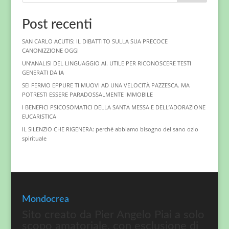
Post recenti
SAN CARLO ACUTIS: IL DIBATTITO SULLA SUA PRECOCE
CANONIZZIONE OGGI
UN’ANALISI DEL LINGUAGGIO AI. UTILE PER RICONOSCERE TESTI
GENERATI DA IA
SEI FERMO EPPURE TI MUOVI AD UNA VELOCITÀ PAZZESCA. MA
POTRESTI ESSERE PARADOSSALMENTE IMMOBILE
I BENEFICI PSICOSOMATICI DELLA SANTA MESSA E DELL’ADORAZIONE
EUCARISTICA
IL SILENZIO CHE RIGENERA: perché abbiamo bisogno del sano ozio
spirituale
Mondocrea
Sito creato da Pier Angelo Piai a solo
scopo amatoriale, con esclusione di