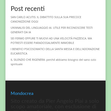
Post recenti
SAN CARLO ACUTIS: IL DIBATTITO SULLA SUA PRECOCE
CANONIZZIONE OGGI
UN’ANALISI DEL LINGUAGGIO AI. UTILE PER RICONOSCERE TESTI
GENERATI DA IA
SEI FERMO EPPURE TI MUOVI AD UNA VELOCITÀ PAZZESCA. MA
POTRESTI ESSERE PARADOSSALMENTE IMMOBILE
I BENEFICI PSICOSOMATICI DELLA SANTA MESSA E DELL’ADORAZIONE
EUCARISTICA
IL SILENZIO CHE RIGENERA: perché abbiamo bisogno del sano ozio
spirituale
Mondocrea
Sito creato da Pier Angelo Piai a solo
scopo amatoriale, con esclusione di