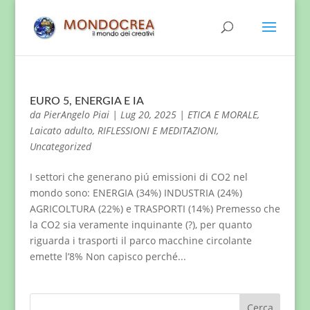
EURO 5, ENERGIA E IA
da
PierAngelo Piai
|
Lug 20, 2025
|
ETICA E MORALE
,
Laicato adulto
,
RIFLESSIONI E MEDITAZIONI
,
Uncategorized
I settori che generano piú emissioni di CO2 nel
mondo sono: ENERGIA (34%) INDUSTRIA (24%)
AGRICOLTURA (22%) e TRASPORTI (14%) Premesso che
la CO2 sia veramente inquinante (?), per quanto
riguarda i trasporti il parco macchine circolante
emette l’8% Non capisco perché...
Cerca