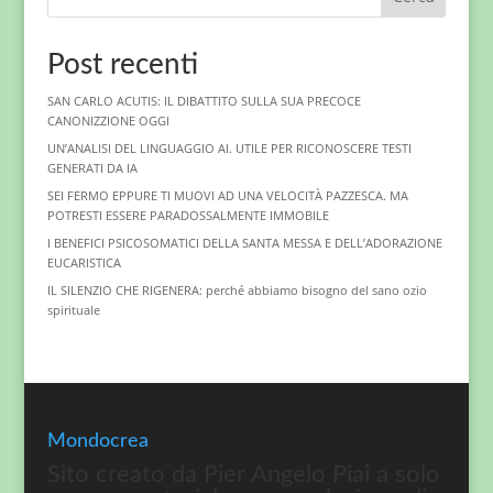
Post recenti
SAN CARLO ACUTIS: IL DIBATTITO SULLA SUA PRECOCE
CANONIZZIONE OGGI
UN’ANALISI DEL LINGUAGGIO AI. UTILE PER RICONOSCERE TESTI
GENERATI DA IA
SEI FERMO EPPURE TI MUOVI AD UNA VELOCITÀ PAZZESCA. MA
POTRESTI ESSERE PARADOSSALMENTE IMMOBILE
I BENEFICI PSICOSOMATICI DELLA SANTA MESSA E DELL’ADORAZIONE
EUCARISTICA
IL SILENZIO CHE RIGENERA: perché abbiamo bisogno del sano ozio
spirituale
Mondocrea
Sito creato da Pier Angelo Piai a solo