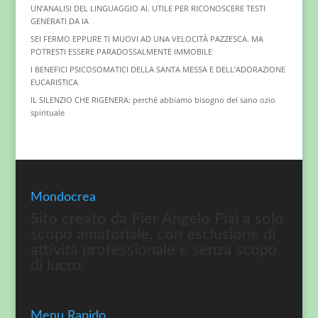
UN’ANALISI DEL LINGUAGGIO AI. UTILE PER RICONOSCERE TESTI
GENERATI DA IA
SEI FERMO EPPURE TI MUOVI AD UNA VELOCITÀ PAZZESCA. MA
POTRESTI ESSERE PARADOSSALMENTE IMMOBILE
I BENEFICI PSICOSOMATICI DELLA SANTA MESSA E DELL’ADORAZIONE
EUCARISTICA
IL SILENZIO CHE RIGENERA: perché abbiamo bisogno del sano ozio
spirituale
Mondocrea
Sito creato da Pier Angelo Piai a solo
scopo amatoriale, con esclusione di
attività professionale e senza scopo
di lucro.
Menu Rapido