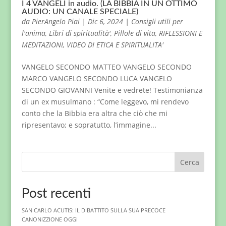
I 4 VANGELI in audio. (LA BIBBIA IN UN OTTIMO
AUDIO: UN CANALE SPECIALE)
da
PierAngelo Piai
|
Dic 6, 2024
|
Consigli utili per
l'anima
,
Libri di spiritualità'
,
Pillole di vita
,
RIFLESSIONI E
MEDITAZIONI
,
VIDEO DI ETICA E SPIRITUALITA'
VANGELO SECONDO MATTEO VANGELO SECONDO
MARCO VANGELO SECONDO LUCA VANGELO
SECONDO GIOVANNI Venite e vedrete! Testimonianza
di un ex musulmano : “Come leggevo, mi rendevo
conto che la Bibbia era altra che ciò che mi
ripresentavo; e sopratutto, l’immagine...
Cerca
Post recenti
SAN CARLO ACUTIS: IL DIBATTITO SULLA SUA PRECOCE
CANONIZZIONE OGGI