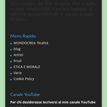
Sito creato da Pier Angelo Piai a solo
scopo amatoriale, con esclusione di
attività professionale e senza scopo
di lucro.
Menu Rapido
MONDOCREA: finalità
blog
Artisti
Friuli
ETICA E MORALE
Varie
Cookie Policy
Canale YouTube
Per chi desiderasse iscriversi al mio canale YouTube