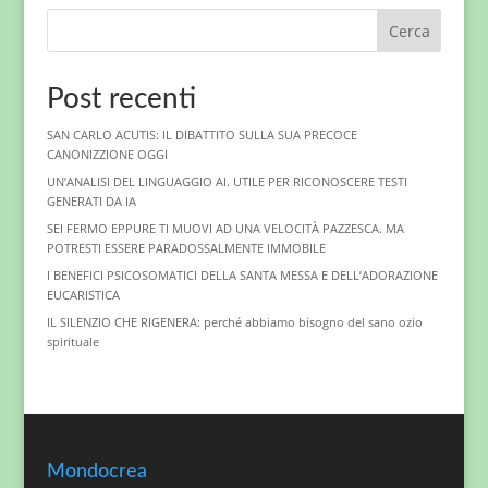
Cerca
Post recenti
SAN CARLO ACUTIS: IL DIBATTITO SULLA SUA PRECOCE
CANONIZZIONE OGGI
UN’ANALISI DEL LINGUAGGIO AI. UTILE PER RICONOSCERE TESTI
GENERATI DA IA
SEI FERMO EPPURE TI MUOVI AD UNA VELOCITÀ PAZZESCA. MA
POTRESTI ESSERE PARADOSSALMENTE IMMOBILE
I BENEFICI PSICOSOMATICI DELLA SANTA MESSA E DELL’ADORAZIONE
EUCARISTICA
IL SILENZIO CHE RIGENERA: perché abbiamo bisogno del sano ozio
spirituale
Mondocrea