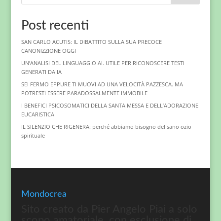
Post recenti
SAN CARLO ACUTIS: IL DIBATTITO SULLA SUA PRECOCE
CANONIZZIONE OGGI
UN’ANALISI DEL LINGUAGGIO AI. UTILE PER RICONOSCERE TESTI
GENERATI DA IA
SEI FERMO EPPURE TI MUOVI AD UNA VELOCITÀ PAZZESCA. MA
POTRESTI ESSERE PARADOSSALMENTE IMMOBILE
I BENEFICI PSICOSOMATICI DELLA SANTA MESSA E DELL’ADORAZIONE
EUCARISTICA
IL SILENZIO CHE RIGENERA: perché abbiamo bisogno del sano ozio
spirituale
Mondocrea
Sito creato da Pier Angelo Piai a solo
scopo amatoriale, con esclusione di