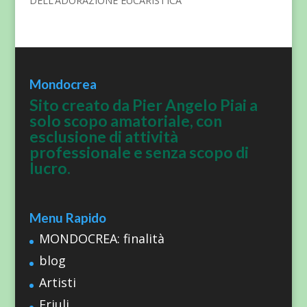
DELL’ADORAZIONE EUCARISTICA
Mondocrea
Sito creato da Pier Angelo Piai a
solo scopo amatoriale, con
esclusione di attività
professionale e senza scopo di
lucro.
Menu Rapido
MONDOCREA: finalità
blog
Artisti
Friuli