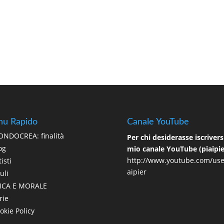
u Rapido
Canale YouTube
NDOCREA: finalità
Per chi desiderasse iscriversi
og
mio canale YouTube (piaipie
http://www.youtube.com/use
isti
aipier
uli
ICA E MORALE
rie
okie Policy