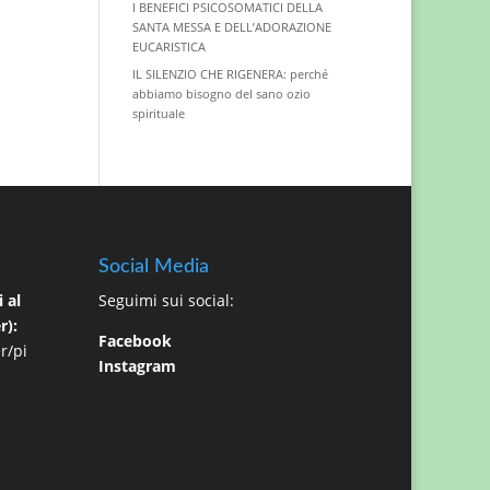
I BENEFICI PSICOSOMATICI DELLA
SANTA MESSA E DELL’ADORAZIONE
EUCARISTICA
IL SILENZIO CHE RIGENERA: perché
abbiamo bisogno del sano ozio
spirituale
Social Media
 al
Seguimi sui social:
r):
Facebook
r/pi
Instagram