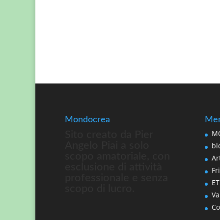
Mondocrea
Men
MO
Sito creato da Pier
Angelo Piai a solo
bl
scopo amatoriale, con
Art
esclusione di attività
Fri
professionale e senza
ET
scopo di lucro.
Va
Co