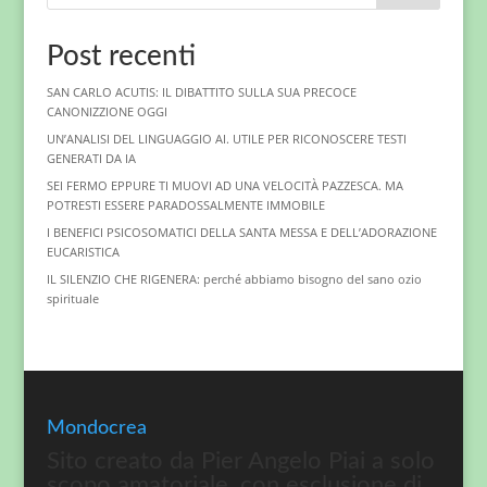
Post recenti
SAN CARLO ACUTIS: IL DIBATTITO SULLA SUA PRECOCE
CANONIZZIONE OGGI
UN’ANALISI DEL LINGUAGGIO AI. UTILE PER RICONOSCERE TESTI
GENERATI DA IA
SEI FERMO EPPURE TI MUOVI AD UNA VELOCITÀ PAZZESCA. MA
POTRESTI ESSERE PARADOSSALMENTE IMMOBILE
I BENEFICI PSICOSOMATICI DELLA SANTA MESSA E DELL’ADORAZIONE
EUCARISTICA
IL SILENZIO CHE RIGENERA: perché abbiamo bisogno del sano ozio
spirituale
Mondocrea
Sito creato da Pier Angelo Piai a solo
scopo amatoriale, con esclusione di