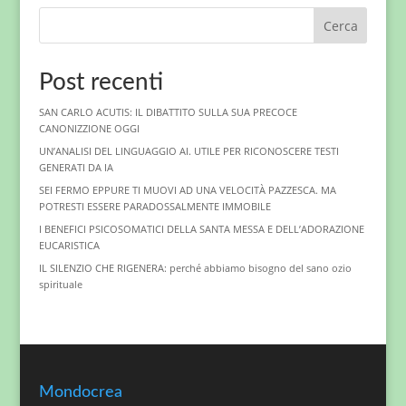
Cerca
Post recenti
SAN CARLO ACUTIS: IL DIBATTITO SULLA SUA PRECOCE
CANONIZZIONE OGGI
UN’ANALISI DEL LINGUAGGIO AI. UTILE PER RICONOSCERE TESTI
GENERATI DA IA
SEI FERMO EPPURE TI MUOVI AD UNA VELOCITÀ PAZZESCA. MA
POTRESTI ESSERE PARADOSSALMENTE IMMOBILE
I BENEFICI PSICOSOMATICI DELLA SANTA MESSA E DELL’ADORAZIONE
EUCARISTICA
IL SILENZIO CHE RIGENERA: perché abbiamo bisogno del sano ozio
spirituale
Mondocrea