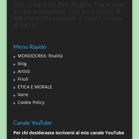
Sito creato da Pier Angelo Piai a solo
scopo amatoriale, con esclusione di
attività professionale e senza scopo
di lucro.
Menu Rapido
MONDOCREA: finalità
blog
Artisti
Friuli
ETICA E MORALE
Varie
Cookie Policy
Canale YouTube
Per chi desiderasse iscriversi al mio canale YouTube