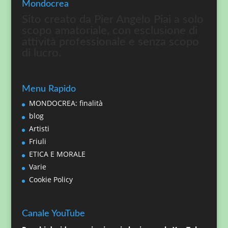
Mondocrea
Sito creato da Pier Angelo Piai a solo
scopo amatoriale, con esclusione di
attività professionale e senza scopo
di lucro.
Menu Rapido
MONDOCREA: finalità
blog
Artisti
Friuli
ETICA E MORALE
Varie
Cookie Policy
Canale YouTube