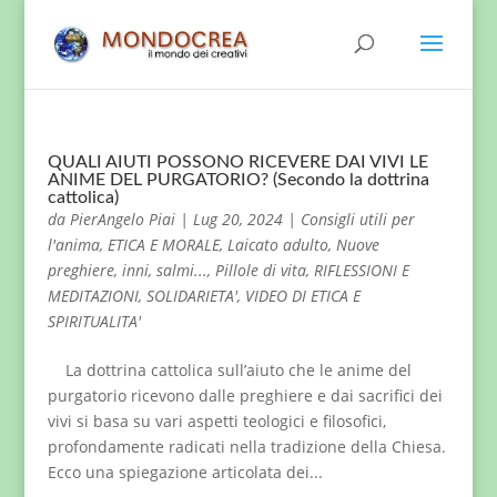
QUALI AIUTI POSSONO RICEVERE DAI VIVI LE
ANIME DEL PURGATORIO? (Secondo la dottrina
cattolica)
da
PierAngelo Piai
|
Lug 20, 2024
|
Consigli utili per
l'anima
,
ETICA E MORALE
,
Laicato adulto
,
Nuove
preghiere, inni, salmi...
,
Pillole di vita
,
RIFLESSIONI E
MEDITAZIONI
,
SOLIDARIETA'
,
VIDEO DI ETICA E
SPIRITUALITA'
La dottrina cattolica sull’aiuto che le anime del
purgatorio ricevono dalle preghiere e dai sacrifici dei
vivi si basa su vari aspetti teologici e filosofici,
profondamente radicati nella tradizione della Chiesa.
Ecco una spiegazione articolata dei...