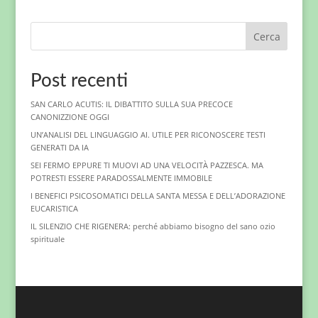
Cerca
Post recenti
SAN CARLO ACUTIS: IL DIBATTITO SULLA SUA PRECOCE
CANONIZZIONE OGGI
UN’ANALISI DEL LINGUAGGIO AI. UTILE PER RICONOSCERE TESTI
GENERATI DA IA
SEI FERMO EPPURE TI MUOVI AD UNA VELOCITÀ PAZZESCA. MA
POTRESTI ESSERE PARADOSSALMENTE IMMOBILE
I BENEFICI PSICOSOMATICI DELLA SANTA MESSA E DELL’ADORAZIONE
EUCARISTICA
IL SILENZIO CHE RIGENERA: perché abbiamo bisogno del sano ozio
spirituale