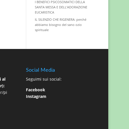
I BENEFICI PSICOSOMATICI DELLA
SANTA MESSA E DELL’ADORAZIONE
EUCARISTICA
IL SILENZIO CHE RIGENERA: perché
abbiamo bisogno del sano ozio
spirituale
Social Media
 al
Seguimi sui social:
r):
Facebook
r/pi
Instagram