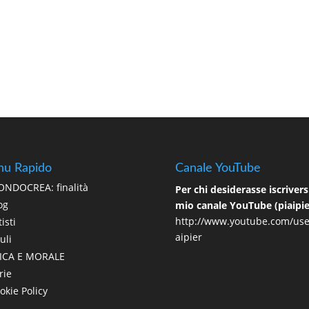
u Rapido
Canale YouTube
NDOCREA: finalità
Per chi desiderasse iscriversi
og
mio canale YouTube (piaipie
http://www.youtube.com/use
isti
aipier
uli
ICA E MORALE
rie
okie Policy