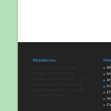
Mondocrea
Men
MO
Sito creato da Pier
Angelo Piai a solo
bl
scopo amatoriale, con
Art
esclusione di attività
Fri
professionale e senza
ET
scopo di lucro.
Va
Co