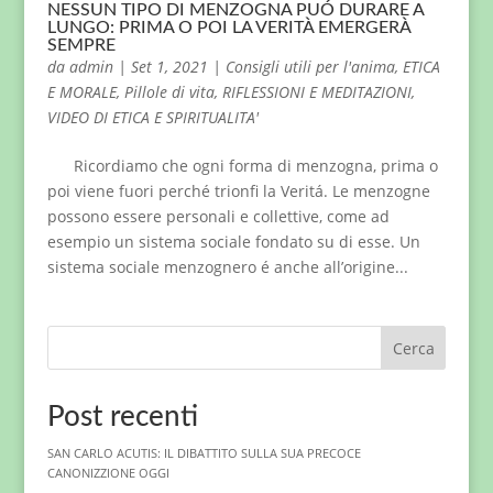
NESSUN TIPO DI MENZOGNA PUÓ DURARE A
LUNGO: PRIMA O POI LA VERITÀ EMERGERÀ
SEMPRE
da
admin
|
Set 1, 2021
|
Consigli utili per l'anima
,
ETICA
E MORALE
,
Pillole di vita
,
RIFLESSIONI E MEDITAZIONI
,
VIDEO DI ETICA E SPIRITUALITA'
Ricordiamo che ogni forma di menzogna, prima o
poi viene fuori perché trionfi la Veritá. Le menzogne
possono essere personali e collettive, come ad
esempio un sistema sociale fondato su di esse. Un
sistema sociale menzognero é anche all’origine...
Cerca
Post recenti
SAN CARLO ACUTIS: IL DIBATTITO SULLA SUA PRECOCE
CANONIZZIONE OGGI