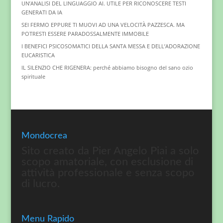
UN’ANALISI DEL LINGUAGGIO AI. UTILE PER RICONOSCERE TESTI
GENERATI DA IA
SEI FERMO EPPURE TI MUOVI AD UNA VELOCITÀ PAZZESCA. MA
POTRESTI ESSERE PARADOSSALMENTE IMMOBILE
I BENEFICI PSICOSOMATICI DELLA SANTA MESSA E DELL’ADORAZIONE
EUCARISTICA
IL SILENZIO CHE RIGENERA: perché abbiamo bisogno del sano ozio
spirituale
Mondocrea
Sito creato da Pier Angelo Piai a solo
scopo amatoriale, con esclusione di
attività professionale e senza scopo
di lucro.
Menu Rapido