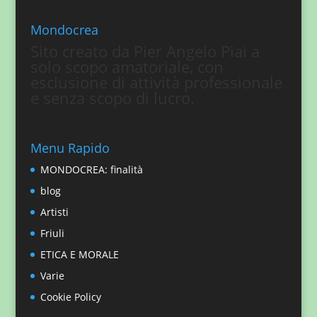
Mondocrea
Sito creato da Pier Angelo Piai a
solo scopo amatoriale, con
esclusione di attività professionale
e senza scopo di lucro.
Menu Rapido
MONDOCREA: finalità
blog
Artisti
Friuli
ETICA E MORALE
Varie
Cookie Policy