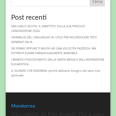
Cerca
Post recenti
SAN CARLO ACUTIS: IL DIBATTITO SULLA SUA PRECOCE
CANONIZZIONE OGGI
UN’ANALISI DEL LINGUAGGIO AI. UTILE PER RICONOSCERE TESTI
GENERATI DA IA
SEI FERMO EPPURE TI MUOVI AD UNA VELOCITÀ PAZZESCA. MA
POTRESTI ESSERE PARADOSSALMENTE IMMOBILE
I BENEFICI PSICOSOMATICI DELLA SANTA MESSA E DELL’ADORAZIONE
EUCARISTICA
IL SILENZIO CHE RIGENERA: perché abbiamo bisogno del sano ozio
spirituale
Mondocrea
Sito creato da Pier Angelo Piai a solo