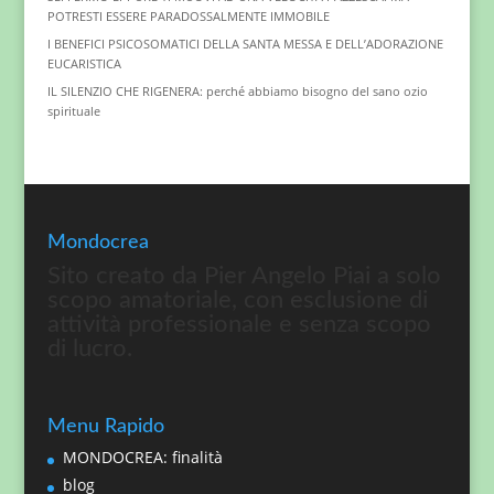
POTRESTI ESSERE PARADOSSALMENTE IMMOBILE
I BENEFICI PSICOSOMATICI DELLA SANTA MESSA E DELL’ADORAZIONE
EUCARISTICA
IL SILENZIO CHE RIGENERA: perché abbiamo bisogno del sano ozio
spirituale
Mondocrea
Sito creato da Pier Angelo Piai a solo
scopo amatoriale, con esclusione di
attività professionale e senza scopo
di lucro.
Menu Rapido
MONDOCREA: finalità
blog