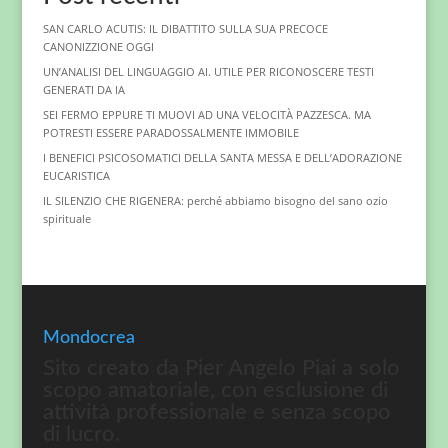
SAN CARLO ACUTIS: IL DIBATTITO SULLA SUA PRECOCE
CANONIZZIONE OGGI
UN’ANALISI DEL LINGUAGGIO AI. UTILE PER RICONOSCERE TESTI
GENERATI DA IA
SEI FERMO EPPURE TI MUOVI AD UNA VELOCITÀ PAZZESCA. MA
POTRESTI ESSERE PARADOSSALMENTE IMMOBILE
I BENEFICI PSICOSOMATICI DELLA SANTA MESSA E DELL’ADORAZIONE
EUCARISTICA
IL SILENZIO CHE RIGENERA: perché abbiamo bisogno del sano ozio
spirituale
Mondocrea
Sito creato da Pier Angelo Piai a solo
scopo amatoriale, con esclusione di
attività professionale e senza scopo
di lucro.