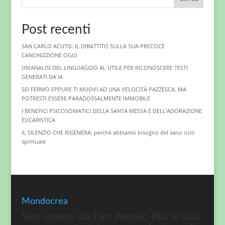
Post recenti
SAN CARLO ACUTIS: IL DIBATTITO SULLA SUA PRECOCE
CANONIZZIONE OGGI
UN’ANALISI DEL LINGUAGGIO AI. UTILE PER RICONOSCERE TESTI
GENERATI DA IA
SEI FERMO EPPURE TI MUOVI AD UNA VELOCITÀ PAZZESCA. MA
POTRESTI ESSERE PARADOSSALMENTE IMMOBILE
I BENEFICI PSICOSOMATICI DELLA SANTA MESSA E DELL’ADORAZIONE
EUCARISTICA
IL SILENZIO CHE RIGENERA: perché abbiamo bisogno del sano ozio
spirituale
Mondocrea
Sito creato da Pier Angelo Piai a solo