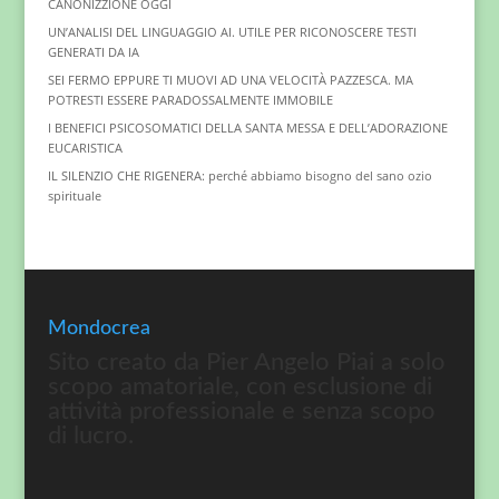
CANONIZZIONE OGGI
UN’ANALISI DEL LINGUAGGIO AI. UTILE PER RICONOSCERE TESTI
GENERATI DA IA
SEI FERMO EPPURE TI MUOVI AD UNA VELOCITÀ PAZZESCA. MA
POTRESTI ESSERE PARADOSSALMENTE IMMOBILE
I BENEFICI PSICOSOMATICI DELLA SANTA MESSA E DELL’ADORAZIONE
EUCARISTICA
IL SILENZIO CHE RIGENERA: perché abbiamo bisogno del sano ozio
spirituale
Mondocrea
Sito creato da Pier Angelo Piai a solo
scopo amatoriale, con esclusione di
attività professionale e senza scopo
di lucro.