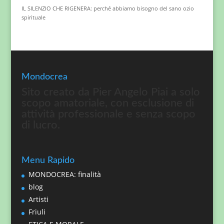
IL SILENZIO CHE RIGENERA: perché abbiamo bisogno del sano ozio
spirituale
Mondocrea
Sito creato da Pier Angelo Piai a solo
scopo amatoriale, con esclusione di
attività professionale e senza scopo
di lucro.
Menu Rapido
MONDOCREA: finalità
blog
Artisti
Friuli