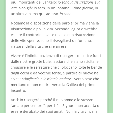
più importanti del vangelo:
io sono la risurrezione e la
vita.
Non già: io
sarò
, in un lontano ultimo giorno, in
un’altra vita, ma qui, adesso,
io
sono
.
Notiamo la disposizione delle parole
:
prima viene la
Risurrezione e poi la Vita. Secondo logica dovrebbe
essere il contrario. Invece no: io sono risurrezione
delle vite spente, sono il risvegliarsi dell’umano, il
rialzarsi della vita che si è arresa.
Vivere è l’infinita pazienza di risorgere, di uscire fuori
dalle nostre grotte buie, lasciare che siano sciolte le
chiusure e le serrature che ci bloccano, tolte le bende
dagli occhi e da vecchie ferite, e partire di nuovo nel
sole:
“ scioglietelo e lasciatelo andare”.
Verso cose che
meritano di non morire, verso la Galilea del primo
incontro.
Anch’io risorgerò perché il mio nome è lo stesso:
“amato per sempre”; perché il Signore non accetta di
essere derubato dei suoi amati. Non la vita vince la