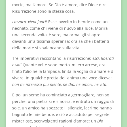
morte, ma l’amore. Se Dio è amore, dire Dio e dire
Risurrezione sono la stessa cosa.
Lazzaro, vieni fuori!
Esce, avvolto in bende come un
neonato, come chi viene di nuovo alla luce. Morirà
una seconda volta, è vero, ma ormai gli si apre
davanti un’altissima speranza: ora sa che i battenti
della morte si spalancano sulla vita.
Tre imperativi raccontano la risurrezione:
esci, liberati
e vai!
Quante volte sono morto, mi ero arreso, era
finito l’olio nella lampada, finita la voglia di amare e di
vivere. In qualche grotta dell’anima una voce diceva:
non mi interessa più niente, né Dio, né amori, né vita
.
E poi un seme ha cominciato a germogliare, non so
perché; una pietra si è smossa, è entrato un raggio di
sole, un amico ha spezzato il silenzio, lacrime hanno
bagnato le mie bende, e ciò è accaduto per segrete,
misteriose, sconvolgenti ragioni d’amore: un
Dio