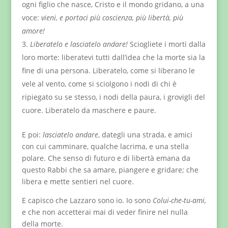
ogni figlio che nasce, Cristo e il mondo gridano, a una
voce:
vieni, e portaci più coscienza, più libertà, più
amore!
Liberatelo e lasciatelo andare!
Sciogliete i morti dalla
loro morte: liberatevi tutti dall’idea che la morte sia la
fine di una persona. Liberatelo, come si liberano le
vele al vento, come si sciolgono i nodi di chi è
ripiegato su se stesso, i nodi della paura, i grovigli del
cuore. Liberatelo da maschere e paure.
E poi:
lasciatelo andare
, dategli una strada, e amici
con cui camminare, qualche lacrima, e una stella
polare. Che senso di futuro e di libertà emana da
questo Rabbi che sa amare, piangere e gridare; che
libera e mette sentieri nel cuore.
E capisco che Lazzaro sono io. Io sono
Colui-che-tu-ami,
e che non accetterai mai di veder finire nel nulla
della morte.