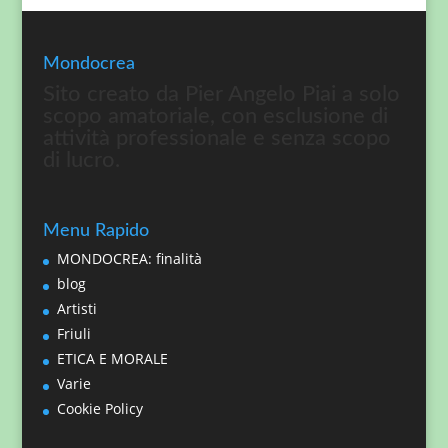
Mondocrea
Sito creato da Pier Angelo Piai a solo
scopo amatoriale, con esclusione di
attività professionale e senza scopo
di lucro.
Menu Rapido
MONDOCREA: finalità
blog
Artisti
Friuli
ETICA E MORALE
Varie
Cookie Policy