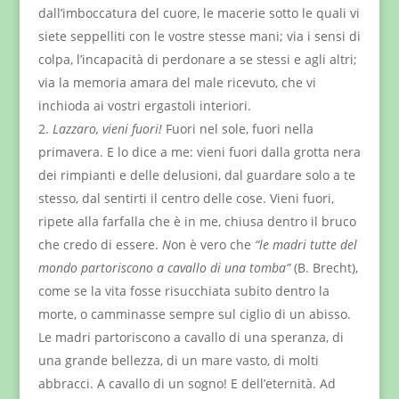
dall’imboccatura del cuore, le macerie sotto le quali vi
siete seppelliti con le vostre stesse mani; via i sensi di
colpa, l’incapacità di perdonare a se stessi e agli altri;
via la memoria amara del male ricevuto, che vi
inchioda ai vostri ergastoli interiori.
Lazzaro, vieni fuori!
Fuori nel sole, fuori nella
primavera. E lo dice a me: vieni fuori dalla grotta nera
dei rimpianti e delle delusioni, dal guardare solo a te
stesso, dal sentirti il centro delle cose. Vieni fuori,
ripete alla farfalla che è in me, chiusa dentro il bruco
che credo di essere.
N
on è vero che
“le madri tutte del
mondo partoriscono a cavallo di una tomba”
(B. Brecht),
come se la vita fosse risucchiata subito dentro la
morte, o camminasse sempre sul ciglio di un abisso.
Le madri partoriscono a cavallo di una speranza, di
una grande bellezza, di un mare vasto, di molti
abbracci. A cavallo di un sogno! E dell’eternità. Ad