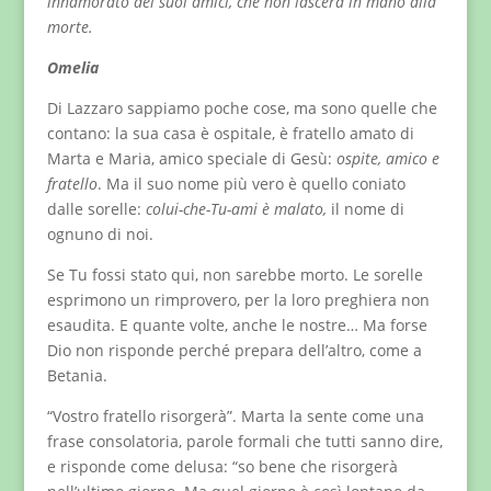
innamorato dei suoi amici, che non lascerà in mano alla
morte.
Omelia
Di Lazzaro sappiamo poche cose, ma sono quelle che
contano: la sua casa è ospitale, è fratello amato di
Marta e Maria, amico speciale di Gesù:
ospite, amico e
fratello
. Ma il suo nome più vero è quello coniato
dalle sorelle:
colui-che-Tu-ami è malato,
il nome di
ognuno di noi.
Se Tu fossi stato qui, non sarebbe morto. Le sorelle
esprimono un rimprovero, per la loro preghiera non
esaudita. E quante volte, anche le nostre… Ma forse
Dio non risponde perché prepara dell’altro, come a
Betania.
“Vostro fratello risorgerà”. Marta la sente come una
frase consolatoria, parole formali che tutti sanno dire,
e risponde come delusa: “so bene che risorgerà