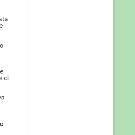
sta
te
io
ce
e ci
va
re