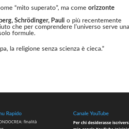
n come “mito superato”, ma come
orizzonte
erg, Schrödinger, Pauli
o più recentemente
uto che per comprendere l’universo serve un
solo formule.
a, la religione senza scienza è cieca.”
u Rapido
Canale YouTube
NDOCREA: finalità
Per chi desiderasse iscriversi
og