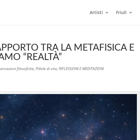
Artisti
Friuli
PPORTO TRA LA METAFISICA E
AMO “REALTÀ”
ervazioni filosofiche
,
Pillole di vita
,
RIFLESSIONI E MEDITAZIONI