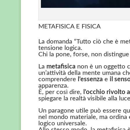
METAFISICA E FISICA
La domanda “Tutto ciò che è meta
tensione logica.
Chi la pone, forse, non distingue
La
metafisica
non è un oggetto c
un’attività della mente umana ch
comprendere
l’essenza
e
il sens
apparenza.
È, per così dire,
l’occhio rivolto 
spiegare la realtà visibile alla luc
Un paragone utile può essere qu
nel mondo materiale, ma ordina e
logico universale.
Allo stesso modo, la metafisica 