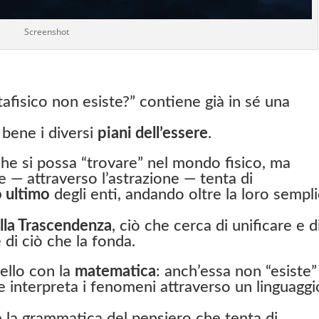
Screenshot
fisico non esiste?” contiene già in sé una
 bene i diversi
piani dell’essere
.
he si possa “trovare” nel mondo fisico, ma
e — attraverso l’astrazione — tenta di
o ultimo
degli enti, andando oltre la loro sempl
alla Trascendenza
, ciò che cerca di unificare e d
e di ciò che la fonda.
ello con la
matematica
: anch’essa non “esiste”
 interpreta i fenomeni attraverso un linguaggi
è la grammatica del pensiero che tenta di