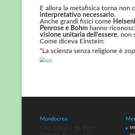
E allora la metafisica torna no
interpretativo necessario
.
Anche grandi fisici come
Heisenb
Penrose e Bohm
hanno riconosci
visione unitaria dell’essere
, non 
Come diceva Einstein:
“La scienza senza religione è zopp
Mondocrea
Men
MO
Sito creato da Pier
Angelo Piai a solo
bl