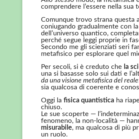
comprendere l’essere nella sua to
Comunque trovo strana questa avv
coniugando gradualmente con la 
dell’universo quantico, completa
perché segue leggi proprie in fas
Secondo me gli scienziati seri f
metafisico per esplorare quel 
Per secoli, si è creduto che
la sc
una si basasse solo sui dati e l’a
da una visione metafisica del reale
sia qualcosa di coerente e conos
Oggi la
fisica quantistica
ha riape
chiuso.
Le sue scoperte — l’indeterminaz
fenomeno, la non-località — ha
misurabile
, ma qualcosa di più p
un ruolo.