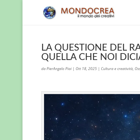
LA QUESTIONE DEL RA
QUELLA CHE NOI DICI
da
PierAngelo Piai
|
Ott 18, 2025
|
Cultura e creatività
,
Oss