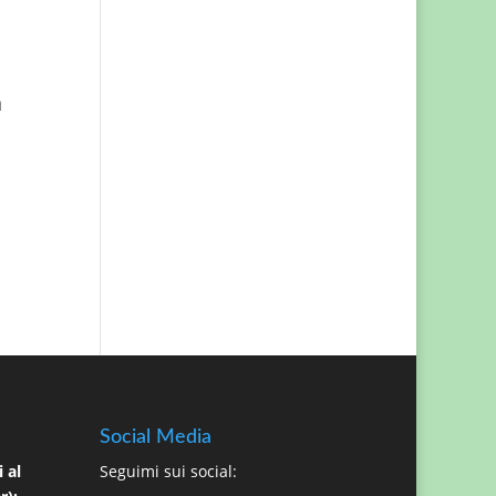
a
Social Media
 al
Seguimi sui social: