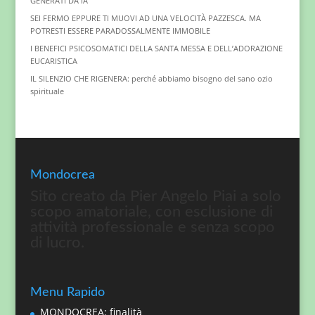
GENERATI DA IA
SEI FERMO EPPURE TI MUOVI AD UNA VELOCITÀ PAZZESCA. MA
POTRESTI ESSERE PARADOSSALMENTE IMMOBILE
I BENEFICI PSICOSOMATICI DELLA SANTA MESSA E DELL’ADORAZIONE
EUCARISTICA
IL SILENZIO CHE RIGENERA: perché abbiamo bisogno del sano ozio
spirituale
Mondocrea
Sito creato da Pier Angelo Piai a solo
scopo amatoriale, con esclusione di
attività professionale e senza scopo
di lucro.
Menu Rapido
MONDOCREA: finalità