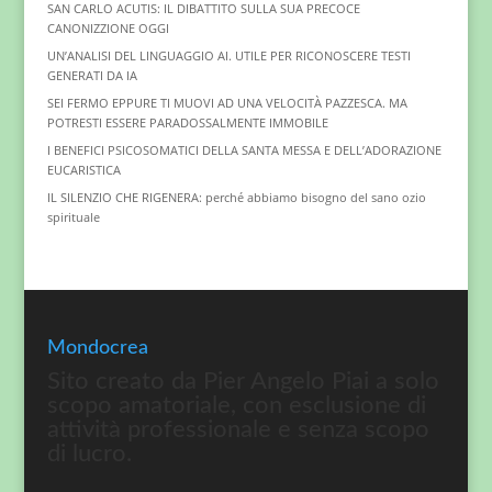
SAN CARLO ACUTIS: IL DIBATTITO SULLA SUA PRECOCE
CANONIZZIONE OGGI
UN’ANALISI DEL LINGUAGGIO AI. UTILE PER RICONOSCERE TESTI
GENERATI DA IA
SEI FERMO EPPURE TI MUOVI AD UNA VELOCITÀ PAZZESCA. MA
POTRESTI ESSERE PARADOSSALMENTE IMMOBILE
I BENEFICI PSICOSOMATICI DELLA SANTA MESSA E DELL’ADORAZIONE
EUCARISTICA
IL SILENZIO CHE RIGENERA: perché abbiamo bisogno del sano ozio
spirituale
Mondocrea
Sito creato da Pier Angelo Piai a solo
scopo amatoriale, con esclusione di
attività professionale e senza scopo
di lucro.