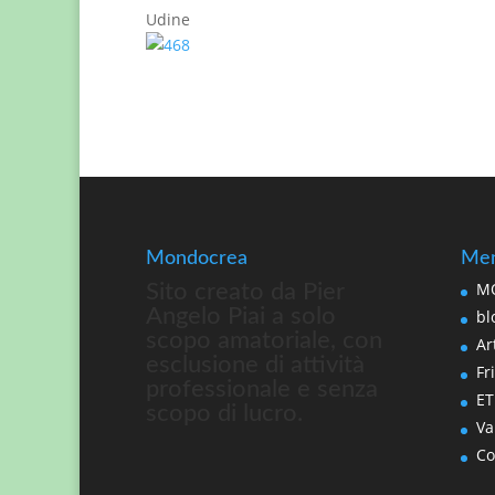
Udine
Mondocrea
Men
MO
Sito creato da Pier
Angelo Piai a solo
bl
scopo amatoriale, con
Art
esclusione di attività
Fri
professionale e senza
ET
scopo di lucro.
Va
Co