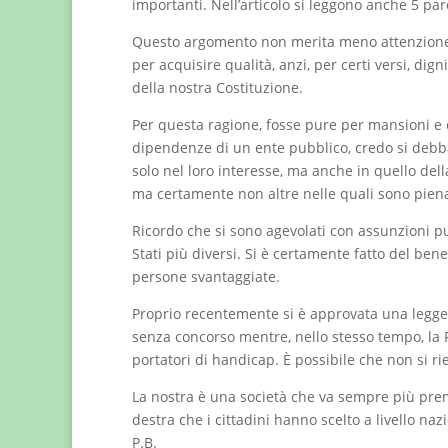
importanti. Nell’articolo si leggono anche 5 pa
Questo argomento non merita meno attenzione deg
per acquisire qualità, anzi, per certi versi, digni
della nostra Costituzione.
Per questa ragione, fosse pure per mansioni e 
dipendenze di un ente pubblico, credo si debba
solo nel loro interesse, ma anche in quello della
ma certamente non altre nelle quali sono pien
Ricordo che si sono agevolati con assunzioni p
Stati più diversi. Si è certamente fatto del ben
persone svantaggiate.
Proprio recentemente si è approvata una legge 
senza concorso mentre, nello stesso tempo, la F
portatori di handicap. È possibile che non si ri
La nostra è una società che va sempre più premi
destra che i cittadini hanno scelto a livello na
P.B.