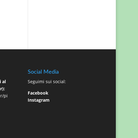
Social Media
 al
Seguimi sui social:
r):
Facebook
r/pi
Instagram