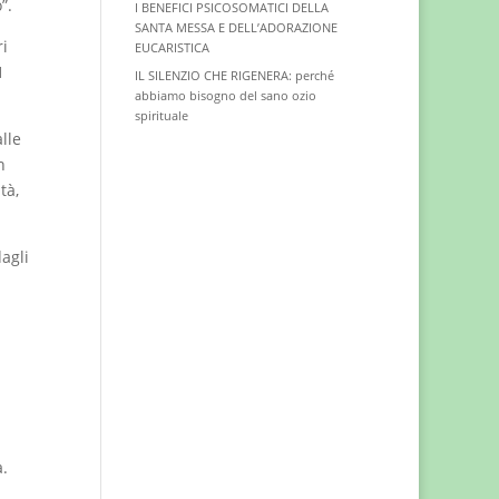
”.
I BENEFICI PSICOSOMATICI DELLA
SANTA MESSA E DELL’ADORAZIONE
ri
EUCARISTICA
1
IL SILENZIO CHE RIGENERA: perché
abbiamo bisogno del sano ozio
spirituale
lle
n
tà,
agli
a.