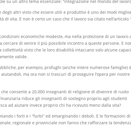
role su un altro tema essenziale: “integrazione nel mondo del lavoro
li altri visto che essere utili e produttivi è uno dei modi miglio
tà di vita. E non è certo un caso che il lavoro sia citato nell’articolo 
condizioni economiche modeste, ma nella protezione di un lavoro a
 cercare di venire il più possibile incontro a queste persone. E no
 collettività visto che le loro disabilità intaccano solo alcune capaci
amente valide.
ubbliche, per esempio, profughi (anche intere numerose famiglie) d
e aiutandoli, ma ora non si trascuri di proseguire l’opera per nostre
che consente a 20.000 insegnanti di religione di divenire di ruolo
inanziaria riduce gli insegnanti di sostegno proprio agli studenti
esca ad aiutare invece proprio chi ha ricevuto meno dalla vita?
ando i forti e i “furbi” ed emarginando i deboli. E le formazioni di
zionale, regionale e provinciale non fanno che rafforzare la tendenz