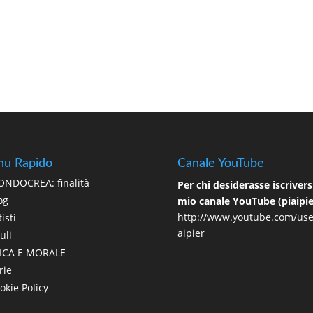
u Rapido
Canale YouTube
NDOCREA: finalità
Per chi desiderasse iscriversi
og
mio canale YouTube (piaipie
http://www.youtube.com/use
isti
aipier
uli
ICA E MORALE
rie
okie Policy