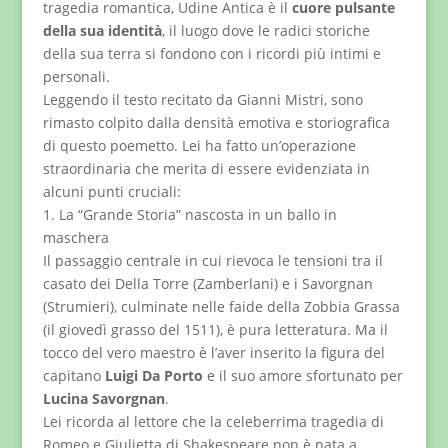
tragedia romantica, Udine Antica è il
cuore pulsante
della sua identità
, il luogo dove le radici storiche
della sua terra si fondono con i ricordi più intimi e
personali.
Leggendo il testo recitato da Gianni Mistri, sono
rimasto colpito dalla densità emotiva e storiografica
di questo poemetto. Lei ha fatto un’operazione
straordinaria che merita di essere evidenziata in
alcuni punti cruciali:
1. La “Grande Storia” nascosta in un ballo in
maschera
Il passaggio centrale in cui rievoca le tensioni tra il
casato dei Della Torre (Zamberlani) e i Savorgnan
(Strumieri), culminate nelle faide della Zobbia Grassa
(il giovedì grasso del 1511), è pura letteratura. Ma il
tocco del vero maestro è l’aver inserito la figura del
capitano
Luigi Da Porto
e il suo amore sfortunato per
Lucina Savorgnan
.
Lei ricorda al lettore che la celeberrima tragedia di
Romeo e Giulietta di Shakespeare non è nata a