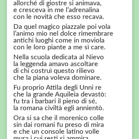
allorché di giostre si animava,
e cresceva in me l’adrenalina
con le novità che esso recava.
Da quel magico piazzale poi vola
l’animo mio nel dolce rimembrare
antichi luoghi come in moviola
con le loro piante a me sì care.
Nella scuola dedicata al Nievo
la leggenda amavo ascoltare
di chi costruì questo rilievo
che la piana voleva dominare.
Fu proprio Attila degli Unni re
che la grande Aquileia devastò:
fu tra i barbari il pieno di sé,
la romana civiltà egli annientò.
Ora si sa che il morenico colle
sin dai romani fu preso di mira
e che un console latino volle
mura i cui resti si ammira.