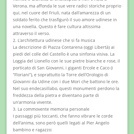
Verona, ma affonda le sue vere radici storiche proprio
qui, nel cuore del Friuli, nata dall’amarezza di un
soldato ferito che trasfigurò il suo amore udinese in
una novella. Questo è fare cultura altissima
attraverso il verso.
2. L’architettura udinese che si fa musica
La descrizione di Piazza Contarena (oggi Libertà) ai
piedi del colle del Castello è una sinfonia visiva. La
Loggia del Lionello con le sue pietre bianche e rose, il
porticato di San Giovanni, i giganti Ercole e Caco (i
“Floriani”), e soprattutto la Torre dell’Orologio di
Giovanni da Udine con i due Mori che battono le ore.
Nel suo endecasillabo, questi monumenti perdono la
freddezza della pietra e diventano parte di
un’armonia vivente.
3. La commovente memoria personale
I passaggi più toccanti, che fanno vibrare le corde
dell’anima, sono però quelli legati al Pier Angelo
bambino e ragazzo: