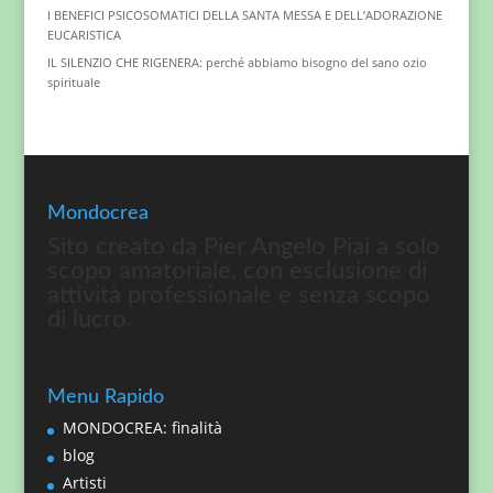
I BENEFICI PSICOSOMATICI DELLA SANTA MESSA E DELL’ADORAZIONE
EUCARISTICA
IL SILENZIO CHE RIGENERA: perché abbiamo bisogno del sano ozio
spirituale
Mondocrea
Sito creato da Pier Angelo Piai a solo
scopo amatoriale, con esclusione di
attività professionale e senza scopo
di lucro.
Menu Rapido
MONDOCREA: finalità
blog
Artisti