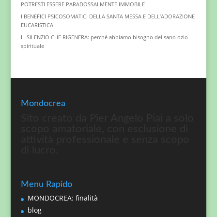
POTRESTI ESSERE PARADOSSALMENTE IMMOBILE
I BENEFICI PSICOSOMATICI DELLA SANTA MESSA E DELL’ADORAZIONE
EUCARISTICA
IL SILENZIO CHE RIGENERA: perché abbiamo bisogno del sano ozio
spirituale
Mondocrea
Sito creato da Pier Angelo Piai a solo
scopo amatoriale, con esclusione di
attività professionale e senza scopo
di lucro.
Menu Rapido
MONDOCREA: finalità
blog