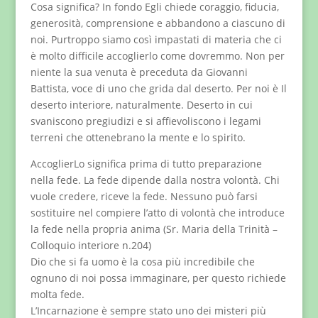
Cosa significa? In fondo Egli chiede coraggio, fiducia,
generosità, comprensione e abbandono a ciascuno di
noi. Purtroppo siamo così impastati di materia che ci
è molto difficile accoglierlo come dovremmo. Non per
niente la sua venuta è preceduta da Giovanni
Battista, voce di uno che grida dal deserto. Per noi è Il
deserto interiore, naturalmente. Deserto in cui
svaniscono pregiudizi e si affievoliscono i legami
terreni che ottenebrano la mente e lo spirito.
AccoglierLo significa prima di tutto preparazione
nella fede. La fede dipende dalla nostra volontà. Chi
vuole credere, riceve la fede. Nessuno può farsi
sostituire nel compiere l’atto di volontà che introduce
la fede nella propria anima (Sr. Maria della Trinità –
Colloquio interiore n.204)
Dio che si fa uomo è la cosa più incredibile che
ognuno di noi possa immaginare, per questo richiede
molta fede.
L’Incarnazione è sempre stato uno dei misteri più