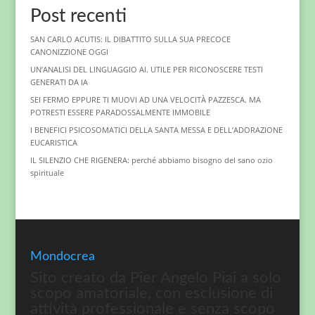
Post recenti
SAN CARLO ACUTIS: IL DIBATTITO SULLA SUA PRECOCE
CANONIZZIONE OGGI
UN’ANALISI DEL LINGUAGGIO AI. UTILE PER RICONOSCERE TESTI
GENERATI DA IA
SEI FERMO EPPURE TI MUOVI AD UNA VELOCITÀ PAZZESCA. MA
POTRESTI ESSERE PARADOSSALMENTE IMMOBILE
I BENEFICI PSICOSOMATICI DELLA SANTA MESSA E DELL’ADORAZIONE
EUCARISTICA
IL SILENZIO CHE RIGENERA: perché abbiamo bisogno del sano ozio
spirituale
Mondocrea
Sito creato da Pier Angelo Piai a solo
scopo amatoriale, con esclusione di
attività professionale e senza scopo