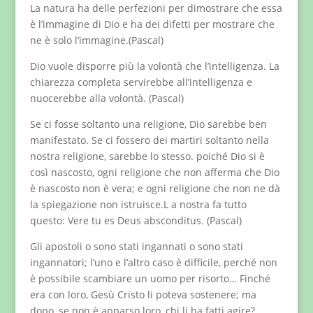
La natura ha delle perfezioni per dimostrare che essa
è l’immagine di Dio e ha dei difetti per mostrare che
ne è solo l’immagine.(Pascal)
Dio vuole disporre più la volontà che l’intelligenza. La
chiarezza completa servirebbe all’intelligenza e
nuocerebbe alla volontà. (Pascal)
Se ci fosse soltanto una religione, Dio sarebbe ben
manifestato. Se ci fossero dei martiri soltanto nella
nostra religione, sarebbe lo stesso. poiché Dio si è
così nascosto, ogni religione che non afferma che Dio
è nascosto non è vera; e ogni religione che non ne dà
la spiegazione non istruisce.L a nostra fa tutto
questo: Vere tu es Deus absconditus. (Pascal)
Gli apostoli o sono stati ingannati o sono stati
ingannatori; l’uno e l’altro caso è difficile, perché non
è possibile scambiare un uomo per risorto… Finché
era con loro, Gesù Cristo li poteva sostenere; ma
dopo, se non è apparso loro, chi li ha fatti agire?