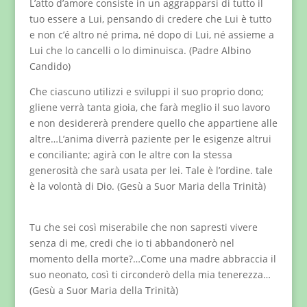
L’atto d’amore consiste in un aggrapparsi di tutto il
tuo essere a Lui, pensando di credere che Lui è tutto
e non c’é altro né prima, né dopo di Lui, né assieme a
Lui che lo cancelli o lo diminuisca. (Padre Albino
Candido)
Che ciascuno utilizzi e sviluppi il suo proprio dono;
gliene verrà tanta gioia, che farà meglio il suo lavoro
e non desidererà prendere quello che appartiene alle
altre…L’anima diverrà paziente per le esigenze altrui
e conciliante; agirà con le altre con la stessa
generosità che sarà usata per lei. Tale è l’ordine. tale
è la volontà di Dio. (Gesù a Suor Maria della Trinità)
Tu che sei così miserabile che non sapresti vivere
senza di me, credi che io ti abbandonerò nel
momento della morte?…Come una madre abbraccia il
suo neonato, così ti circonderò della mia tenerezza…
(Gesù a Suor Maria della Trinità)