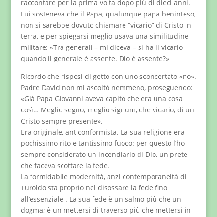
raccontare per la prima volta dopo più di dieci anni.
Lui sosteneva che il Papa, qualunque papa beninteso,
non si sarebbe dovuto chiamare “vicario” di Cristo in
terra, e per spiegarsi meglio usava una similitudine
militare: «Tra generali – mi diceva – si ha il vicario
quando il generale è assente. Dio è assente?».
Ricordo che risposi di getto con uno sconcertato «no».
Padre David non mi ascoltò nemmeno, proseguendo:
«Già Papa Giovanni aveva capito che era una cosa
così… Meglio segno; meglio signum, che vicario, di un
Cristo sempre presente».
Era originale, anticonformista. La sua religione era
pochissimo rito e tantissimo fuoco: per questo l’ho
sempre considerato un incendiario di Dio, un prete
che faceva scottare la fede.
La formidabile modernità, anzi contemporaneità di
Turoldo sta proprio nel disossare la fede fino
all’essenziale . La sua fede è un salmo più che un
dogma; è un mettersi di traverso più che mettersi in