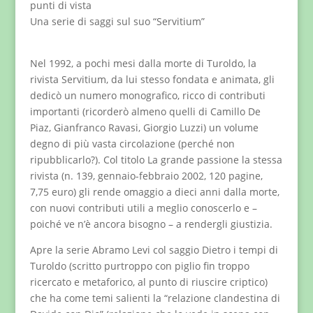
punti di vista
Una serie di saggi sul suo “Servitium”
Nel 1992, a pochi mesi dalla morte di Turoldo, la
rivista Servitium, da lui stesso fondata e animata, gli
dedicò un numero monografico, ricco di contributi
importanti (ricorderò almeno quelli di Camillo De
Piaz, Gianfranco Ravasi, Giorgio Luzzi) un volume
degno di più vasta circolazione (perché non
ripubblicarlo?). Col titolo La grande passione la stessa
rivista (n. 139, gennaio-febbraio 2002, 120 pagine,
7,75 euro) gli rende omaggio a dieci anni dalla morte,
con nuovi contributi utili a meglio conoscerlo e –
poiché ve n’è ancora bisogno – a rendergli giustizia.
Apre la serie Abramo Levi col saggio Dietro i tempi di
Turoldo (scritto purtroppo con piglio fin troppo
ricercato e metaforico, al punto di riuscire criptico)
che ha come temi salienti la “relazione clandestina di