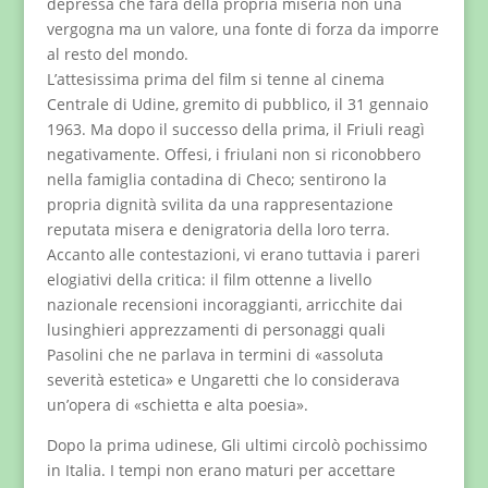
depressa che farà della propria miseria non una
vergogna ma un valore, una fonte di forza da imporre
al resto del mondo.
L’attesissima prima del film si tenne al cinema
Centrale di Udine, gremito di pubblico, il 31 gennaio
1963. Ma dopo il successo della prima, il Friuli reagì
negativamente. Offesi, i friulani non si riconobbero
nella famiglia contadina di Checo; sentirono la
propria dignità svilita da una rappresentazione
reputata misera e denigratoria della loro terra.
Accanto alle contestazioni, vi erano tuttavia i pareri
elogiativi della critica: il film ottenne a livello
nazionale recensioni incoraggianti, arricchite dai
lusinghieri apprezzamenti di personaggi quali
Pasolini che ne parlava in termini di «assoluta
severità estetica» e Ungaretti che lo considerava
un’opera di «schietta e alta poesia».
Dopo la prima udinese, Gli ultimi circolò pochissimo
in Italia. I tempi non erano maturi per accettare