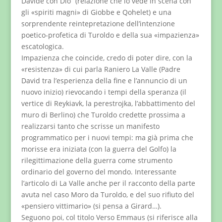
Davide con Dio” (relazione che lo vede in scena con
gli «spiriti magni» di Giobbe e Qohelet) e una
sorprendente reintepretazione dell’intenzione
poetico-profetica di Turoldo e della sua «impazienza»
escatologica.
Impazienza che coincide, credo di poter dire, con la
«resistenza» di cui parla Raniero La Valle (Padre
David tra l’esperienza della fine e l’annuncio di un
nuovo inizio) rievocando i tempi della speranza (il
vertice di Reykiavk, la perestrojka, l’abbattimento del
muro di Berlino) che Turoldo credette prossima a
realizzarsi tanto che scrisse un manifesto
programmatico per i nuovi tempi: ma già prima che
morisse era iniziata (con la guerra del Golfo) la
rilegittimazione della guerra come strumento
ordinario del governo del mondo. Interessante
l’articolo di La Valle anche per il racconto della parte
avuta nel caso Moro da Turoldo, e del suo rifiuto del
«pensiero vittimario» (si pensa a Girard…).
Seguono poi, col titolo Verso Emmaus (si riferisce alla