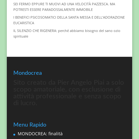
SEI FERMO EPPURE TI MUOVI AD UNA VELOCITÀ PAZZESCA. MA
POTRESTI ESSERE PARADOSSALMENTE IMMOBILE
I BENEFICI PSICOSOMATICI DELLA SANTA MESSA E DELL’ADORAZIONE
EUCARISTICA
IL SILENZIO CHE RIGENERA: perché abbiamo bisogno del sano ozio
spirituale
Mondocrea
Sito creato da Pier Angelo Piai a solo
scopo amatoriale, con esclusione di
attività professionale e senza scopo
di lucro.
Menu Rapido
MONDOCREA: finalità