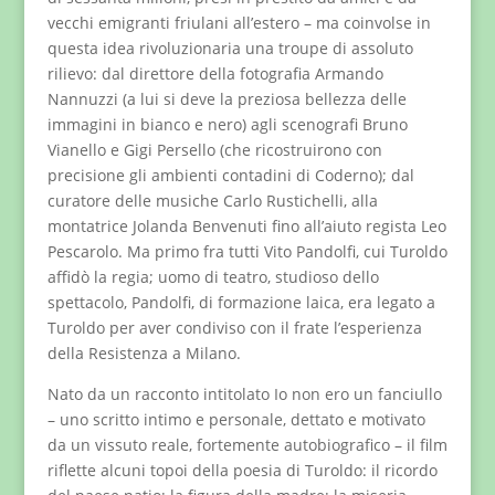
vecchi emigranti friulani all’estero – ma coinvolse in
questa idea rivoluzionaria una troupe di assoluto
rilievo: dal direttore della fotografia Armando
Nannuzzi (a lui si deve la preziosa bellezza delle
immagini in bianco e nero) agli scenografi Bruno
Vianello e Gigi Persello (che ricostruirono con
precisione gli ambienti contadini di Coderno); dal
curatore delle musiche Carlo Rustichelli, alla
montatrice Jolanda Benvenuti fino all’aiuto regista Leo
Pescarolo. Ma primo fra tutti Vito Pandolfi, cui Turoldo
affidò la regia; uomo di teatro, studioso dello
spettacolo, Pandolfi, di formazione laica, era legato a
Turoldo per aver condiviso con il frate l’esperienza
della Resistenza a Milano.
Nato da un racconto intitolato Io non ero un fanciullo
– uno scritto intimo e personale, dettato e motivato
da un vissuto reale, fortemente autobiografico – il film
riflette alcuni topoi della poesia di Turoldo: il ricordo