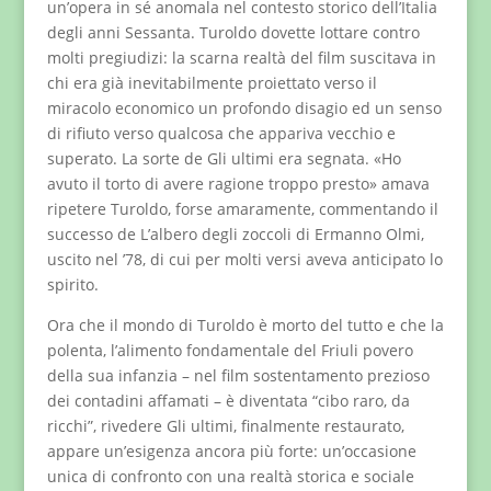
un’opera in sé anomala nel contesto storico dell’Italia
degli anni Sessanta. Turoldo dovette lottare contro
molti pregiudizi: la scarna realtà del film suscitava in
chi era già inevitabilmente proiettato verso il
miracolo economico un profondo disagio ed un senso
di rifiuto verso qualcosa che appariva vecchio e
superato. La sorte de Gli ultimi era segnata. «Ho
avuto il torto di avere ragione troppo presto» amava
ripetere Turoldo, forse amaramente, commentando il
successo de L’albero degli zoccoli di Ermanno Olmi,
uscito nel ’78, di cui per molti versi aveva anticipato lo
spirito.
Ora che il mondo di Turoldo è morto del tutto e che la
polenta, l’alimento fondamentale del Friuli povero
della sua infanzia – nel film sostentamento prezioso
dei contadini affamati – è diventata “cibo raro, da
ricchi”, rivedere Gli ultimi, finalmente restaurato,
appare un’esigenza ancora più forte: un’occasione
unica di confronto con una realtà storica e sociale