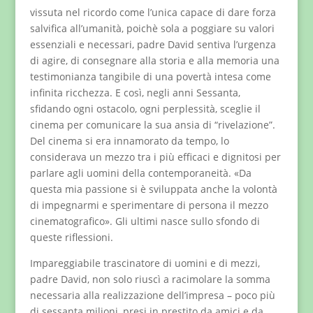
vissuta nel ricordo come l’unica capace di dare forza
salvifica all’umanità, poichè sola a poggiare su valori
essenziali e necessari, padre David sentiva l’urgenza
di agire, di consegnare alla storia e alla memoria una
testimonianza tangibile di una povertà intesa come
infinita ricchezza. E così, negli anni Sessanta,
sfidando ogni ostacolo, ogni perplessità, sceglie il
cinema per comunicare la sua ansia di “rivelazione”.
Del cinema si era innamorato da tempo, lo
considerava un mezzo tra i più efficaci e dignitosi per
parlare agli uomini della contemporaneità. «Da
questa mia passione si è sviluppata anche la volontà
di impegnarmi e sperimentare di persona il mezzo
cinematografico». Gli ultimi nasce sullo sfondo di
queste riflessioni.
Impareggiabile trascinatore di uomini e di mezzi,
padre David, non solo riuscì a racimolare la somma
necessaria alla realizzazione dell’impresa – poco più
di sessanta milioni, presi in prestito da amici e da