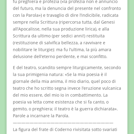
fu preghiera e profezia («la profezia non è annuncio
del futuro, ma la denuncia del presente nel confronto
con la Parola») e travaglio di dire l’indicibile, radicata
sempre nella Scrittura (ripercorsa tutta, dal Genesi
all’Apocalisse, nella sua produzione lirica), e alla
Scrittura da ultimo (per sedici anni!) restituita
(restituzione di salvifica bellezza, a ravvivare e
nobilitare le liturgie): ma fu l’ultima, la più amara
delusione dell’eterno perdente, e mai sconfitto.
E del teatro, scandito sempre liturgicamente, secondo
la sua primigenia natura: «Se la mia poesia è il
giornale della mia anima, il mio diario, quel poco di
teatro che ho scritto segna invece l’eruzione vulcanica
del mio essere, del mio Io in combattimento. La
poesia va letta come esistenza che si fa canto, o
gemito, o preghiera; il teatro è la guerra dichiarata».
Parole a incarnare la Parola.
————————————————————————
La figura del frate di Coderno rivisitata sotto svariati