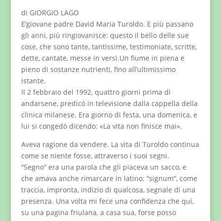
di GIORGIO LAGO
E’giovane padre David Maria Turoldo. E più passano
gli anni, più ringiovanisce: questo il bello delle sue
cose, che sono tante, tantissime, testimoniate, scritte,
dette, cantate, messe in versi.Un fiume in piena e
pieno di sostanze nutrienti, fino all’ultimissimo
istante.
Il 2 febbraio del 1992, quattro giorni prima di
andarsene, predicò in televisione dalla cappella della
clinica milanese. Era giorno di festa, una domenica, e
lui si congedò dicendo: «La vita non finisce mai».
Aveva ragione da vendere. La vita di Turoldo continua
come se niente fosse, attraverso i suoi segni.
“Segno” era una parola che gli piaceva un sacco, e
che amava anche rimarcare in latino: “signum”, come
traccia, impronta, indizio di qualcosa, segnale di una
presenza. Una volta mi fece una confidenza che qui,
su una pagina friulana, a casa sua, forse posso