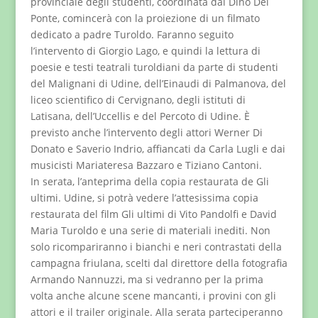
provinciale degli studenti, coordinata dal Dino Del
Ponte, comincerà con la proiezione di un filmato
dedicato a padre Turoldo. Faranno seguito
l’intervento di Giorgio Lago, e quindi la lettura di
poesie e testi teatrali turoldiani da parte di studenti
del Malignani di Udine, dell’Einaudi di Palmanova, del
liceo scientifico di Cervignano, degli istituti di
Latisana, dell’Uccellis e del Percoto di Udine. È
previsto anche l’intervento degli attori Werner Di
Donato e Saverio Indrio, affiancati da Carla Lugli e dai
musicisti Mariateresa Bazzaro e Tiziano Cantoni.
In serata, l’anteprima della copia restaurata de Gli
ultimi. Udine, si potrà vedere l’attesissima copia
restaurata del film Gli ultimi di Vito Pandolfi e David
Maria Turoldo e una serie di materiali inediti. Non
solo ricompariranno i bianchi e neri contrastati della
campagna friulana, scelti dal direttore della fotografia
Armando Nannuzzi, ma si vedranno per la prima
volta anche alcune scene mancanti, i provini con gli
attori e il trailer originale. Alla serata parteciperanno