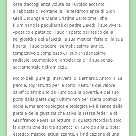
casa d’accoglienza voluta da Turoldo accanto
all’abbazia di Fontanella), le testimonianze di Gion
Gieli Derungs e Maria Cristina Bartolomei, che
illuminano le peculiarità di padre David: il suo vivere
«poetico e patetico, il suo rispetto paritetico della
religiosità e della laicità, la sua mistica “feriale”, la sua
libertà, il suo credere «semplicissimo, antico,
tempestivo e complesso», il suo cristianesimo
radicale, ecumenico e “anticlericale”, il suo senso
sacramentale dell’amicizia.
Molto belli pure gli interventi di Bernardo Antonini La
parola, soprattutto per la sottolineatura del valore
salvifico attribuito da Turoldo alla povertà, e del suo
porsi dalla parte degli ultimi non per scelta politica o
sociale, ma antropologica e teologica («è il senso della
pietà e della giustizia che salva la stessa fede”) e di
Gianfranco Ravasi La lettura; di questo ricorderò solo
la distinzione dei tre approcci di Turoldo alla Bibbia:
estetico, mistico, attualizzante, e l’indicazione di una