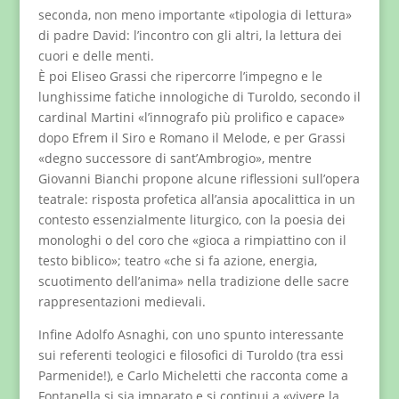
seconda, non meno importante «tipologia di lettura»
di padre David: l’incontro con gli altri, la lettura dei
cuori e delle menti.
È poi Eliseo Grassi che ripercorre l’impegno e le
lunghissime fatiche innologiche di Turoldo, secondo il
cardinal Martini «l’innografo più prolifico e capace»
dopo Efrem il Siro e Romano il Melode, e per Grassi
«degno successore di sant’Ambrogio», mentre
Giovanni Bianchi propone alcune riflessioni sull’opera
teatrale: risposta profetica all’ansia apocalittica in un
contesto essenzialmente liturgico, con la poesia dei
monologhi o del coro che «gioca a rimpiattino con il
testo biblico»; teatro «che si fa azione, energia,
scuotimento dell’anima» nella tradizione delle sacre
rappresentazioni medievali.
Infine Adolfo Asnaghi, con uno spunto interessante
sui referenti teologici e filosofici di Turoldo (tra essi
Parmenide!), e Carlo Micheletti che racconta come a
Fontanella si sia imparato e si continui a «vivere la