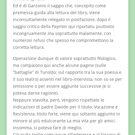
Ed è di Garzonio il saggio che, concepito come
premessa-guida alla lettura del libro, viene
inconsultamente relegato in postfazione, dopo il
saggio critico della Paynter qui riportato, piuttosto
incongruamente ma soprattutto malamente, con
numerosi refusi che spesso ne compromettono la
corretta lettura.
Operazione dunque di valore soprattutto filologico,
ma compaiono qui anche alcune pagine (sulle
“battaglie” di Turoldo; sul rapporto tra la sua poesia e
il suo teatro) assenti nel libro-intervista, non so se per
omissione o per essere aggiunte successive (e si
poteva darne ragione).
Neppure stavolta, però, vengono rispettate le
indicazioni di padre Davide per il titolo: Vocazione e
Resistenza, titolo forte, viene qui soltanto aggiunto in
minore al più edulcorante La mia vita per gli amici.
Insomma, si poteva fare di meglio.
Ciò nulla toglie comunque all’interesse e al fascino di