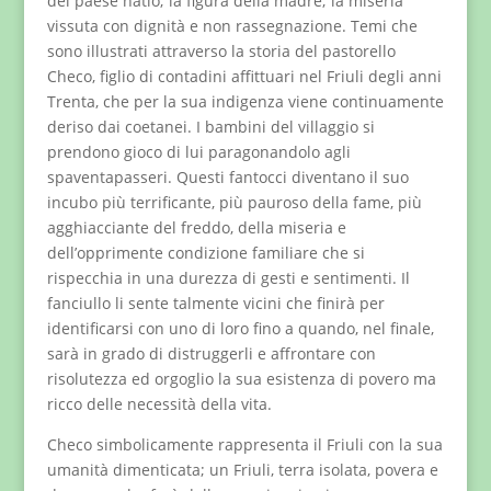
del paese natio; la figura della madre; la miseria
vissuta con dignità e non rassegnazione. Temi che
sono illustrati attraverso la storia del pastorello
Checo, figlio di contadini affittuari nel Friuli degli anni
Trenta, che per la sua indigenza viene continuamente
deriso dai coetanei. I bambini del villaggio si
prendono gioco di lui paragonandolo agli
spaventapasseri. Questi fantocci diventano il suo
incubo più terrificante, più pauroso della fame, più
agghiacciante del freddo, della miseria e
dell’opprimente condizione familiare che si
rispecchia in una durezza di gesti e sentimenti. Il
fanciullo li sente talmente vicini che finirà per
identificarsi con uno di loro fino a quando, nel finale,
sarà in grado di distruggerli e affrontare con
risolutezza ed orgoglio la sua esistenza di povero ma
ricco delle necessità della vita.
Checo simbolicamente rappresenta il Friuli con la sua
umanità dimenticata; un Friuli, terra isolata, povera e