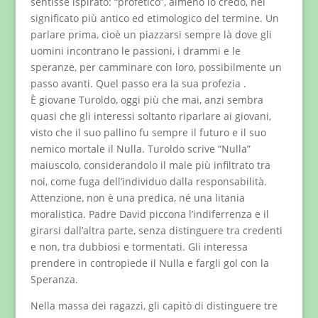
sentisse ispirato: “profetico”, almeno io credo, nel
significato più antico ed etimologico del termine. Un
parlare prima, cioè un piazzarsi sempre là dove gli
uomini incontrano le passioni, i drammi e le
speranze, per camminare con loro, possibilmente un
passo avanti. Quel passo era la sua profezia .
È giovane Turoldo, oggi più che mai, anzi sembra
quasi che gli interessi soltanto riparlare ai giovani,
visto che il suo pallino fu sempre il futuro e il suo
nemico mortale il Nulla. Turoldo scrive “Nulla”
maiuscolo, considerandolo il male più infiltrato tra
noi, come fuga dell’individuo dalla responsabilità.
Attenzione, non è una predica, né una litania
moralistica. Padre David piccona l’indiferrenza e il
girarsi dall’altra parte, senza distinguere tra credenti
e non, tra dubbiosi e tormentati. Gli interessa
prendere in contropiede il Nulla e fargli gol con la
Speranza.
Nella massa dei ragazzi, gli capitò di distinguere tre