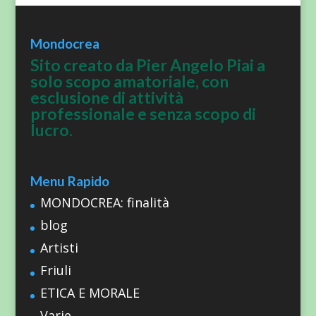
Mondocrea
Sito creato da Pier Angelo Piai a
solo scopo amatoriale, con
esclusione di attività
professionale e senza scopo di
lucro.
Menu Rapido
MONDOCREA: finalità
blog
Artisti
Friuli
ETICA E MORALE
Varie