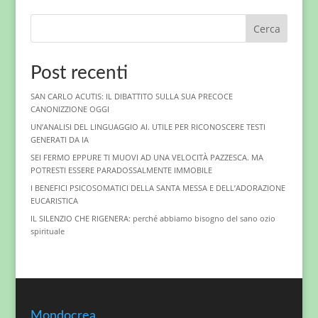
Cerca
Post recenti
SAN CARLO ACUTIS: IL DIBATTITO SULLA SUA PRECOCE
CANONIZZIONE OGGI
UN’ANALISI DEL LINGUAGGIO AI. UTILE PER RICONOSCERE TESTI
GENERATI DA IA
SEI FERMO EPPURE TI MUOVI AD UNA VELOCITÀ PAZZESCA. MA
POTRESTI ESSERE PARADOSSALMENTE IMMOBILE
I BENEFICI PSICOSOMATICI DELLA SANTA MESSA E DELL’ADORAZIONE
EUCARISTICA
IL SILENZIO CHE RIGENERA: perché abbiamo bisogno del sano ozio
spirituale
Mondocrea