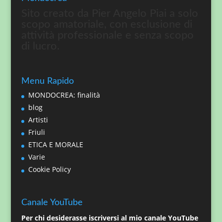
Sito creato da Pier Angelo Piai a solo
scopo amatoriale, con esclusione di
attività professionale e senza scopo
di lucro.
Menu Rapido
MONDOCREA: finalità
blog
Artisti
Friuli
ETICA E MORALE
Varie
Cookie Policy
Canale YouTube
Per chi desiderasse iscriversi al mio canale YouTube