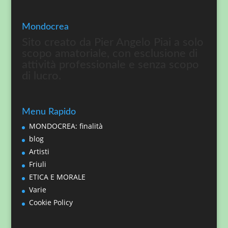
Mondocrea
Sito creato da Pier Angelo Piai a solo
scopo amatoriale, con esclusione di
attività professionale e senza scopo
di lucro.
Menu Rapido
MONDOCREA: finalità
blog
Artisti
Friuli
ETICA E MORALE
Varie
Cookie Policy